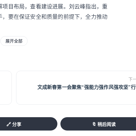
解项目布局，查看建设进展。刘云峰指出，重
手，要在保证安全和质量的前提下，全力推动
展开全部
团有限公司投资建设，是集设计研发、跨境电
云峰与相关负责人座谈交流，详细了解产业园
内容进行深入探讨。他指出，要鼓足干劲，抢
，将各类资源优势转化为产业发展动能，进一
下
文成新春第一会聚焦“强能力强作风强攻坚”行
设现场，了解项目施工进展以及建设中的难点
，狠抓落实，以高质量项目建设推动高质量发
力支撑。
🔗 分享
🔖 稍后阅读