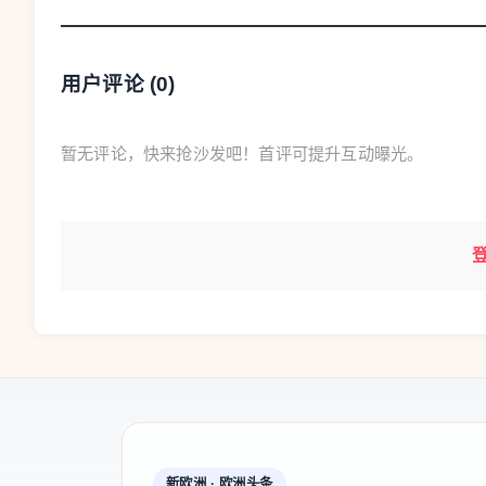
瓯海区领导林蔓、寿宇飞、陈澄博、金海敏
2月24日，季湘荣一行先后来到南白象街道南白
用户评论 (
0
)
块、南白象单元F-03地块、南白象单元F-41地
区南湖单元04-C-32b地块、南湖单元04-D-
暂无评论，快来抢沙发吧！首评可提升互动曝光。
图纸详细了解地块基本信息、规划用途等情况，
督查中，季湘荣指出，做好重点地块做地出
质量发展的有力举措，要以更强决心、更大力度
实现“开门红”增添助力。他要求相关部门要切实
动作为、积极落实，坚持效率与质量并重，推动
划引领与前瞻布局，将做地出让与产业升级、城
理利用好每一寸土地，实现土地资源经济效益和
调整、政策处理、项目招引等环节，优化时序、
位、服务保障全程，推动重点地块早出让、优质
新欧洲 · 欧洲头条