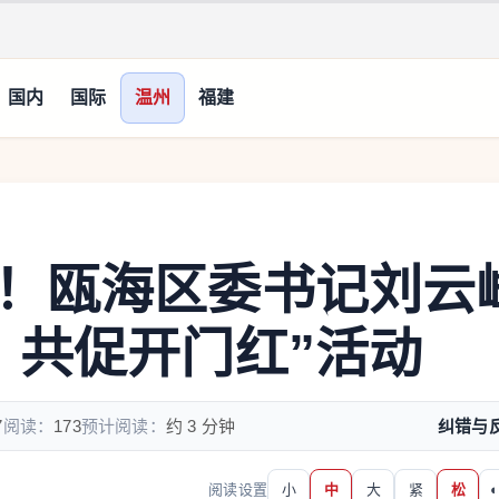
国内
国际
温州
福建
！瓯海区委书记刘云
、共促开门红”活动
7
阅读：
173
预计阅读：
约 3 分钟
纠错与
阅读设置
小
中
大
紧
松
◐