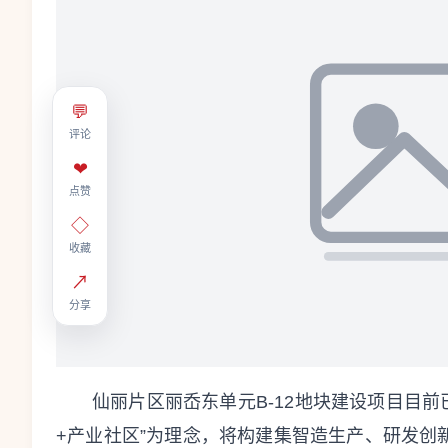
💬
评论
❤
点赞
◇
收藏
↗
分享
仙丽片区丽岙东单元B-12地块建设项目目
+产业社区”为理念，将构建集智造生产、研发创