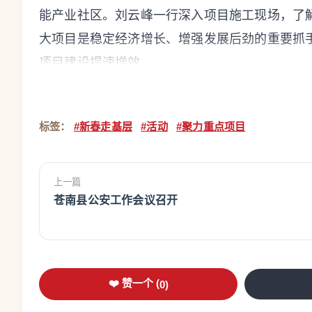
能产业社区。刘云峰一行深入项目施工现场，了
大项目是稳定经济增长、增强发展后劲的重要抓
项目建设提速增效。
中胤儿童时尚智造产业园由上市企业中胤集
商、生活配套等为一体的特色综合性产业园。刘
标签：
#新春走基层
#活动
#聚力重点项目
当前建设发展情况，并围绕微短剧产业发展相关
抓产业发展机遇，精准发力内容生产等关键环节
上一篇
步提升产业集聚力、竞争力、影响力。
苍南县公安工作会议召开
调研中，刘云峰一行还走访重点文旅项目建
堵点问题。他强调，要压实压紧责任，强化举措
展，为一季度“开门红”、“十五五”开好局提供有
❤️ 赞一个 (
0
)