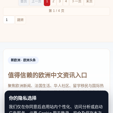
首页
上一页
1
2
3
4
下一页
末页
第 1 / 4 页
跳转到页码
跳转
新欧洲 · 欧洲头条
值得信赖的欧洲中文资讯入口
聚焦欧洲新闻、法国生活、华人社区、留学移民与国际热
点，提供及时、真实、实用的中文资讯，帮助海外华人快
你的隐私选择
速了解欧洲动态。
我们仅在你同意后启用站内个性化、访问分析或启动
contact@xinouzhou.com