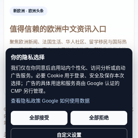
新欧洲 · 欧洲头条
值得信赖的欧洲中文资讯入口
聚焦欧洲新闻、法国生活、华人社区、留学移民与国际热
点，提供及时、真实、实用的中文资讯，帮助海外华人快
你的隐私选择
速了解欧洲动态。
我们仅在你同意后启用站内个性化、访问分析或启动
contact@xinouzhou.com
广告服务。必要 Cookie 用于登录、安全及保存本次
服务支持、版权与合作：工作日优先处理站务、投稿与权
选择；广告的具体用途和服务商由 Google 认证的
利通知
CMP 另行管理。
查看隐私政策
Google 如何使用数据
© 2026 新欧洲·欧洲头条. All Rights Reserved. 本网站持续优化
内容透明度、联系方式与用户权利说明，以提升品牌信任感和
全部接受
全部拒绝
站点完整度。
关于我们
法律声明
编辑规范
日期归档
隐私政策
Cookie 设置
自定义设置