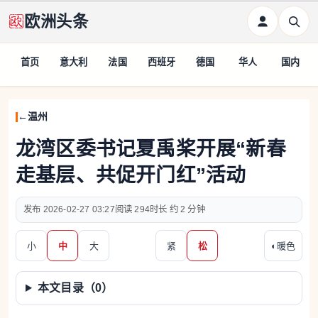
欧洲头条
首页
意大利
法国
西班牙
德国
华人
国内
温州
龙湾区委书记夏禹桨开展“新春
走基层、共促开门红”活动
2026-02-27 03:27
294
约 2 分钟
小
中
大
紧
松
◐
暖色
本文目录（
0
）