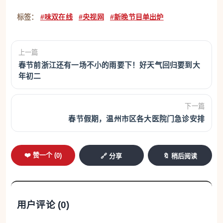
标签：
#味双在线
#央视网
#新晚节目单出炉
上一篇
春节前浙江还有一场不小的雨要下！好天气回归要到大
年初二
下一篇
春节假期，温州市区各大医院门急诊安排
❤️ 赞一个 (
0
)
🔗 分享
🔖 稍后阅读
用户评论 (
0
)