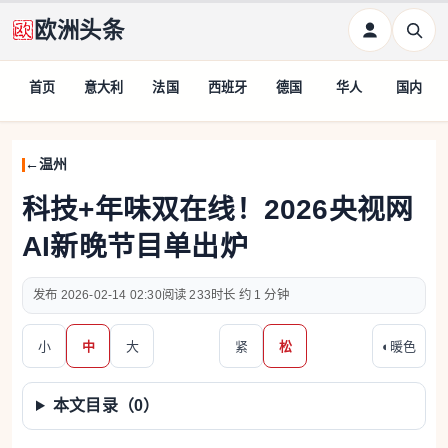
欧洲头条
首页
意大利
法国
西班牙
德国
华人
国内
温州
科技+年味双在线！2026央视网
AI新晚节目单出炉
2026-02-14 02:30
233
约 1 分钟
小
中
大
紧
松
◐
暖色
本文目录（
0
）