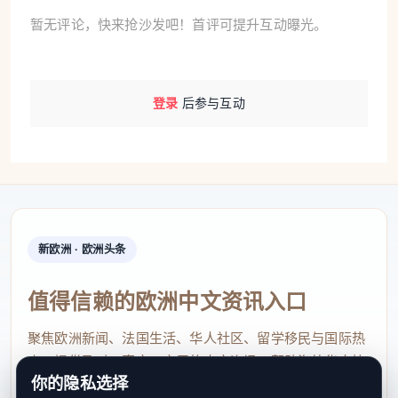
暂无评论，快来抢沙发吧！首评可提升互动曝光。
登录
后参与互动
新欧洲 · 欧洲头条
值得信赖的欧洲中文资讯入口
聚焦欧洲新闻、法国生活、华人社区、留学移民与国际热
点，提供及时、真实、实用的中文资讯，帮助海外华人快
你的隐私选择
速了解欧洲动态。