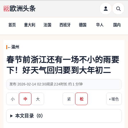
欧洲头条
首页
意大利
法国
西班牙
德国
华人
国内
温州
春节前浙江还有一场不小的雨要
下！好天气回归要到大年初二
2026-02-14 02:30
224
约 1 分钟
小
中
大
紧
松
◐
暖色
本文目录（
0
）