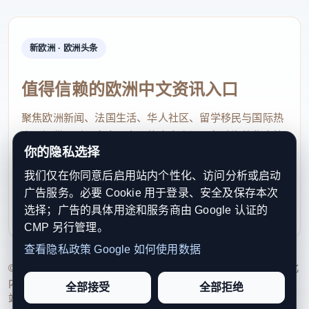
新欧洲 · 欧洲头条
值得信赖的欧洲中文资讯入口
聚焦欧洲新闻、法国生活、华人社区、留学移民与国际热
点，提供及时、真实、实用的中文资讯，帮助海外华人快
你的隐私选择
速了解欧洲动态。
我们仅在你同意后启用站内个性化、访问分析或启动
contact@xinouzhou.com
广告服务。必要 Cookie 用于登录、安全及保存本次
服务支持、版权与合作：工作日优先处理站务、投稿与权
选择；广告的具体用途和服务商由 Google 认证的
利通知
CMP 另行管理。
查看隐私政策
Google 如何使用数据
© 2026 新欧洲·欧洲头条. All Rights Reserved. 本网站持续优化
内容透明度、联系方式与用户权利说明，以提升品牌信任感和
全部接受
全部拒绝
站点完整度。