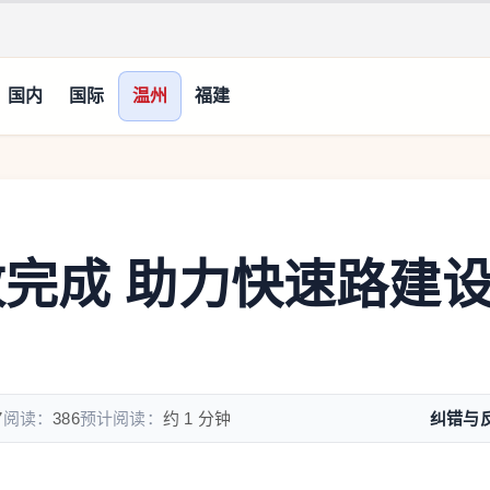
国内
国际
温州
福建
改完成 助力快速路建
7
阅读：
386
预计阅读：
约 1 分钟
纠错与