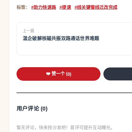
标签：
#助力快速路
#提速
#线关键管线迁改完成
上一篇
温企破解核磁共振双路通话世界难题
❤️ 赞一个 (
0
)
用户评论 (
0
)
暂无评论，快来抢沙发吧！首评可提升互动曝光。