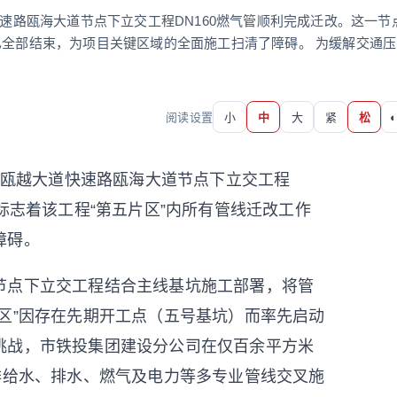
快速路瓯海大道节点下立交工程DN160燃气管顺利完成迁改。这一节
已全部结束，为项目关键区域的全面施工扫清了障碍。 为缓解交通压
阅读设置
小
中
大
紧
松
◐
段瓯越大道快速路瓯海大道节点下立交工程
标志着该工程“第五片区”内所有管线迁改工作
障碍。
点下立交工程结合主线基坑施工部署，将管
区”因存在先期开工点（五号基坑）而率先启动
挑战，市铁投集团建设分公司在仅百余平方米
排给水、排水、燃气及电力等多专业管线交叉施