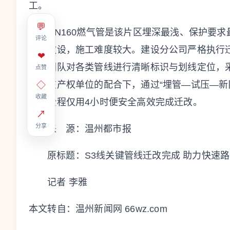
工。
💬
DN160燃气管是该片区埋深最浅、保护要求
评论
精准敷设，施工难度较大。建设分公司严格执行
❤
间，团队对各类管线进行清晰标识与划线定位，
点赞
度。在产权单位的配合下，通过“埋管—试压—新
◇
收藏
业，全程仅用4小时便安全高效完成迁改。
↗
分享
来 源：温州都市报
原标题：
S3线关键管线迁改完成 助力快速
记者 李雅
本文转自：
温州新闻网 66wz.com