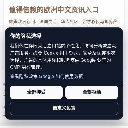
值得信赖的欧洲中文资讯入口
聚焦欧洲新闻、法国生活、华人社区、留学移民与国际热
点，提供及时、真实、实用的中文资讯，帮助海外华人快
你的隐私选择
速了解欧洲动态。
我们仅在你同意后启用站内个性化、访问分析或启动
contact@xinouzhou.com
广告服务。必要 Cookie 用于登录、安全及保存本次
服务支持、版权与合作：工作日优先处理站务、投稿与权
选择；广告的具体用途和服务商由 Google 认证的
利通知
CMP 另行管理。
查看隐私政策
Google 如何使用数据
© 2026 新欧洲·欧洲头条. All Rights Reserved. 本网站持续优化
内容透明度、联系方式与用户权利说明，以提升品牌信任感和
全部接受
全部拒绝
站点完整度。
关于我们
法律声明
编辑规范
日期归档
隐私政策
Cookie 设置
自定义设置
服务条款
联系我们