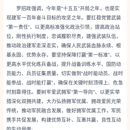
罗招政强调，今年是“十五五”开局之年，也是实
现建军一百年奋斗目标的攻坚之年。
要扛稳党管武装
“第一责任”、以更高标准强化政治引领，
提高政治站
位，刚性执行制度，忠诚履职尽责，建强武装队伍，
推动政治建军走深走实，确保人民武装血脉永续、根
基永固、优势永存。
要坚持保障打赢“第一标准”、以
更高水平优化练兵备战，
提升战备训练水平、国防动
员能力、兵员征集质量，切实做到“战时能动员、战时
能参战、战时能打赢”，确保在关键时刻顶得上、危急
时刻靠得住。
要树牢爱武拥军“第一导向”、以更实举
措深化双拥共建，
大力弘扬拥军优属、拥政爱民光荣
传统，推动军民融合发展，做好拥军优属工作，军民
携手共促发展，构建优势互补、互惠共赢、良性互动
的生动局面。