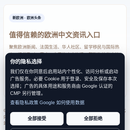
新欧洲 · 欧洲头条
值得信赖的欧洲中文资讯入口
聚焦欧洲新闻、法国生活、华人社区、留学移民与国际热
点，提供及时、真实、实用的中文资讯，帮助海外华人快
你的隐私选择
速了解欧洲动态。
我们仅在你同意后启用站内个性化、访问分析或启动
contact@xinouzhou.com
广告服务。必要 Cookie 用于登录、安全及保存本次
服务支持、版权与合作：工作日优先处理站务、投稿与权
选择；广告的具体用途和服务商由 Google 认证的
利通知
CMP 另行管理。
查看隐私政策
Google 如何使用数据
© 2026 新欧洲·欧洲头条. All Rights Reserved. 本网站持续优化
内容透明度、联系方式与用户权利说明，以提升品牌信任感和
全部接受
全部拒绝
站点完整度。