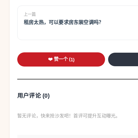
上一篇
租房太热，可以要求房东装空调吗？
❤️ 赞一个 (
1
)
用户评论 (
0
)
暂无评论，快来抢沙发吧！首评可提升互动曝光。