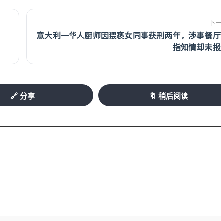
下
意大利一华人厨师因猥亵女同事获刑两年，涉事餐厅
指知情却未报
🔗 分享
🔖 稍后阅读