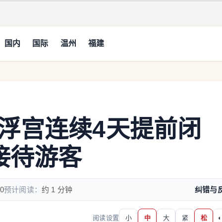
国内
国际
温州
福建
浮宫连续4天提前闭
接待游客
0
预计阅读：
约 1 分钟
纠错与
阅读设置
小
中
大
紧
松
◐