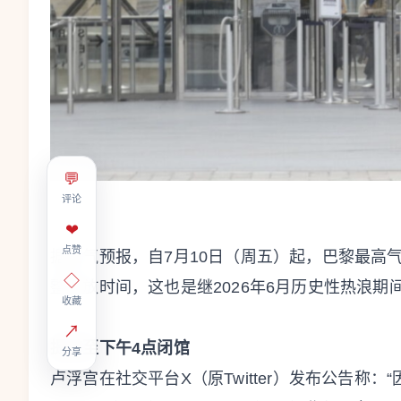
💬
评论
❤
点赞
据天气预报，自7月10日（周五）起，巴黎最高
◇
整开放时间，这也是继2026年6月历史性热浪
收藏
↗
提前至下午4点闭馆
分享
卢浮宫在社交平台X（原Twitter）发布公告称