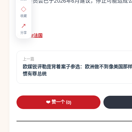
但该委员会已于2026年6月建议，停止可能造成
◇
收藏
↗
分享
标签：
#法国
上一篇
欧媒锐评勒庞背着案子参选：欧洲做不到像美国那
惯有罪总统
❤️ 赞一个 (
0
)