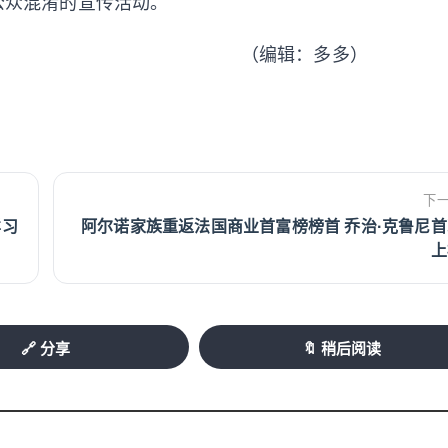
公众混淆的宣传活动。
（编辑：多多）
下
样习
阿尔诺家族重返法国商业首富榜榜首 乔治·克鲁尼首
上
🔗 分享
🔖 稍后阅读