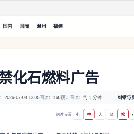
国内
国际
温州
福建
禁化石燃料广告
：
2026-07-09 12:05
阅读：
160
预计阅读：
约 1 分钟
纠错与
阅读设置
小
中
大
紧
松
◐