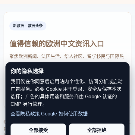
新欧洲 · 欧洲头条
值得信赖的欧洲中文资讯入口
聚焦欧洲新闻、法国生活、华人社区、留学移民与国际热
点，提供及时、真实、实用的中文资讯，帮助海外华人快
你的隐私选择
速了解欧洲动态。
我们仅在你同意后启用站内个性化、访问分析或启动
contact@xinouzhou.com
广告服务。必要 Cookie 用于登录、安全及保存本次
服务支持、版权与合作：工作日优先处理站务、投稿与权
选择；广告的具体用途和服务商由 Google 认证的
利通知
CMP 另行管理。
查看隐私政策
Google 如何使用数据
© 2026 新欧洲·欧洲头条. All Rights Reserved. 本网站持续优化
内容透明度、联系方式与用户权利说明，以提升品牌信任感和
全部接受
全部拒绝