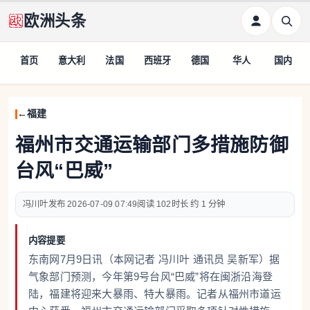
欧洲头条
首页
意大利
法国
西班牙
德国
华人
国内
福建
福州市交通运输部门多措施防御
台风“巴威”
冯川叶
2026-07-09 07:49
102
约 1 分钟
内容提要
东南网7月9日讯（本网记者 冯川叶 通讯员 吴新军）据
气象部门预测，今年第9号台风“巴威”将在闽浙沿海登
陆，福建将迎来大暴雨、特大暴雨。记者从福州市道运