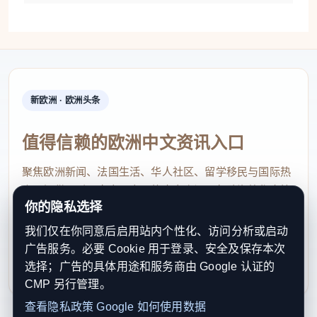
新欧洲 · 欧洲头条
值得信赖的欧洲中文资讯入口
聚焦欧洲新闻、法国生活、华人社区、留学移民与国际热
点，提供及时、真实、实用的中文资讯，帮助海外华人快
你的隐私选择
速了解欧洲动态。
我们仅在你同意后启用站内个性化、访问分析或启动
contact@xinouzhou.com
广告服务。必要 Cookie 用于登录、安全及保存本次
服务支持、版权与合作：工作日优先处理站务、投稿与权
选择；广告的具体用途和服务商由 Google 认证的
利通知
CMP 另行管理。
查看隐私政策
Google 如何使用数据