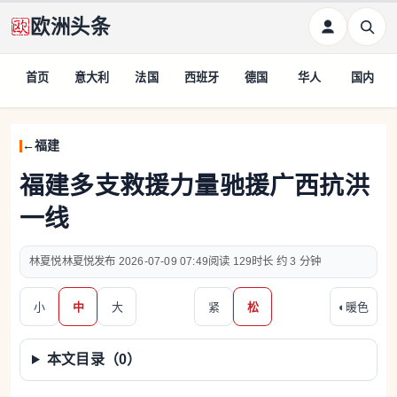
欧洲头条
首页
意大利
法国
西班牙
德国
华人
国内
福建
福建多支救援力量驰援广西抗洪
一线
林夏悦林夏悦
2026-07-09 07:49
129
约 3 分钟
小
中
大
紧
松
◐
暖色
本文目录（
0
）