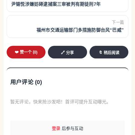
尹锡悦涉嫌妨碍逮捕案三审被判有期徒刑7年
下一篇
福州市交通运输部门多措施防御台风“巴威”
❤️ 赞一个 (
0
)
🔗 分享
🔖 稍后阅读
用户评论 (
0
)
暂无评论，快来抢沙发吧！首评可提升互动曝光。
登录
后参与互动