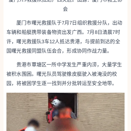
会
厦门市曙光救援队于7月7日组织救援分队，出动
车辆和船艇携带装备物资出发广西。7月8日清晨7时
许，曙光救援队3车12人抵达贵港，与提前到达的全
国曙光救援同盟队伍会合，形成协同作战力量。
贵港市覃塘区一所中学发生严重内涝，大量学生
被积水围困。曙光队员驾驶橡皮艇驶入被淹没的校
园，将被困学生逐一找到并分批转运至安全地带。