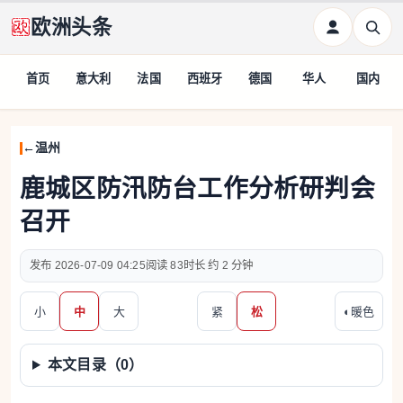
欧洲头条
首页
意大利
法国
西班牙
德国
华人
国内
温州
鹿城区防汛防台工作分析研判会
召开
2026-07-09 04:25
83
约 2 分钟
小
中
大
紧
松
◐
暖色
本文目录（
0
）