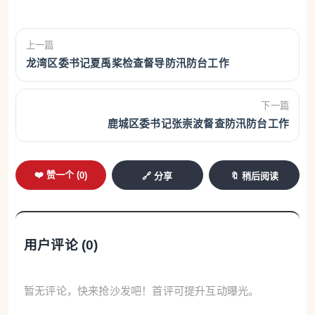
上一篇
龙湾区委书记夏禹桨检查督导防汛防台工作
下一篇
鹿城区委书记张崇波督查防汛防台工作
❤️ 赞一个 (
0
)
🔗 分享
🔖 稍后阅读
用户评论 (
0
)
暂无评论，快来抢沙发吧！首评可提升互动曝光。