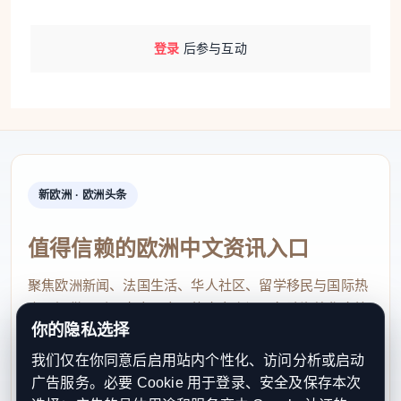
登录
后参与互动
新欧洲 · 欧洲头条
值得信赖的欧洲中文资讯入口
聚焦欧洲新闻、法国生活、华人社区、留学移民与国际热
点，提供及时、真实、实用的中文资讯，帮助海外华人快
你的隐私选择
速了解欧洲动态。
我们仅在你同意后启用站内个性化、访问分析或启动
contact@xinouzhou.com
广告服务。必要 Cookie 用于登录、安全及保存本次
服务支持、版权与合作：工作日优先处理站务、投稿与权