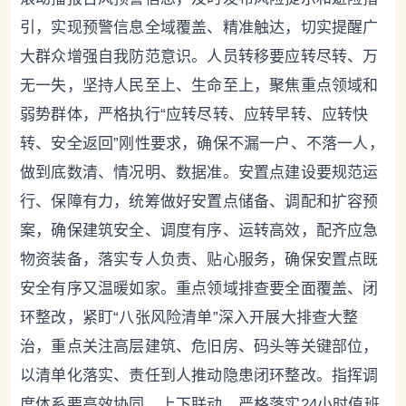
引，实现预警信息全域覆盖、精准触达，切实提醒广
大群众增强自我防范意识。
人员转移要应转尽转、万
无一失，
坚持人民至上、生命至上，聚焦重点领域和
弱势群体，严格执行“应转尽转、应转早转、应转快
转、安全返回”刚性要求，确保不漏一户、不落一人，
做到底数清、情况明、数据准。
安置点建设要规范运
行、保障有力，
统筹做好安置点储备、调配和扩容预
案，确保建筑安全、调度有序、运转高效，配齐应急
物资装备，落实专人负责、贴心服务，确保安置点既
安全有序又温暖如家。
重点领域排查要全面覆盖、闭
环整改，
紧盯“八张风险清单”深入开展大排查大整
治，重点关注高层建筑、危旧房、码头等关键部位，
以清单化落实、责任到人推动隐患闭环整改。
指挥调
度体系要高效协同、上下联动，
严格落实24小时值班