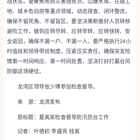
战状态。要聚焦地质灾害隐患点、山塘水库、在建工
地、城乡危旧房等重点领域，动态排查、闭环整改，
确保不留死角、不留盲区。要坚决果断做好人员转移
避险工作，做到应转尽转、应转早转、应转快转、安
全返回，确保不漏一户、不漏一人。要严格执行24小
时值班和领导带班制度，压紧压实责任，确保突发险
情第一时间响应、第一时间处置，坚决打好打赢台风
防御这场硬仗。
龙湾
区领导张少博参加检查督导。
来 源：龙湾发布
原标题：
夏禹桨检查督导防汛防台工作
记者：叶德初 李盛亮 桂寅