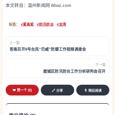
本文转自：
温州新闻网 66wz.com
标签：
#夏禹桨
#防汛防台
#龙湾
上一篇
苍南召开9号台风“巴威”防御工作视频调度会
下一篇
鹿城区防汛防台工作分析研判会召开
❤️ 赞一个 (
0
)
🔗 分享
🔖 稍后阅读