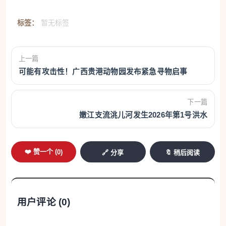
标签：
暂无标签
上一篇
可能有攻击性！广西贵港动物园发布紧急寻物启事
下一篇
嫩江支流洮儿河发生2026年第1号洪水
❤️ 赞一个 (
0
)
🔗 分享
🔖 稍后阅读
用户评论 (
0
)