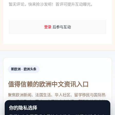
暂无评论，快来抢沙发吧！首评可提升互动曝光。
登录
后参与互动
新欧洲 · 欧洲头条
值得信赖的欧洲中文资讯入口
聚焦欧洲新闻、法国生活、华人社区、留学移民与国际热
点，提供及时、真实、实用的中文资讯，帮助海外华人快
你的隐私选择
速了解欧洲动态。