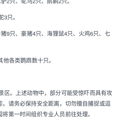
驴2只、鸵鸟2只、鸸鹋2只。
驼3只。
香猪9只、豪猪4只、海狸鼠4只、火鸡6只、七
其他各类鹦鹉数十只。
季景区。上述动物中，部分可能受惊吓而具有攻
踪，请务必保持安全距离，切勿擅自捕捉或逗
园将第一时间组织专业人员前往处理。