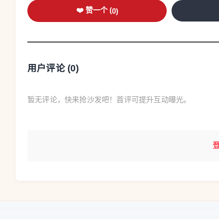
❤️ 赞一个 (
0
)
用户评论 (
0
)
暂无评论，快来抢沙发吧！首评可提升互动曝光。