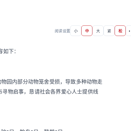
阅读设置
小
中
大
紧
松
◐
容如下：
港动物园内部分动物笼舍受损，导致多种动物走
布寻物启事，恳请社会各界爱心人士提供线