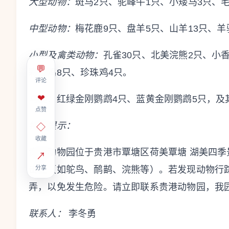
大型动物：
斑马2只、驼峰牛1只、小矮马3只、毛
中型动物：
梅花鹿9只、盘羊5只、山羊13只、羊
小型及禽类动物：
孔雀30只、北美浣熊2只、小
💬
彩山鸡8只、珍珠鸡4只。
评论
❤
鸟类：
红绿金刚鹦鹉4只、蓝黄金刚鹦鹉5只，及
点赞
特别提示：
◇
收藏
贵港动物园位于贵港市覃塘区荷美覃塘 湖美四
↗
击性（如鸵鸟、鸸鹋、浣熊等）。若发现动物行
分享
弄，以免发生危险。请立即联系贵港动物园，我
联系人：
李冬勇