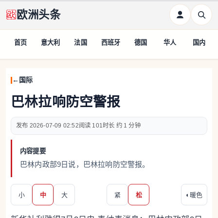
欧洲头条
首页
意大利
法国
西班牙
德国
华人
国内
国际
巴林拉响防空警报
2026-07-09 02:52
101
约 1 分钟
内容提要
巴林内政部9日说，巴林拉响防空警报。
小
中
大
紧
松
◐
暖色