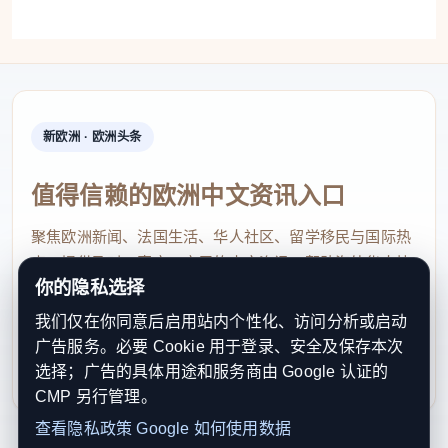
新欧洲 · 欧洲头条
值得信赖的欧洲中文资讯入口
聚焦欧洲新闻、法国生活、华人社区、留学移民与国际热
点，提供及时、真实、实用的中文资讯，帮助海外华人快
你的隐私选择
速了解欧洲动态。
我们仅在你同意后启用站内个性化、访问分析或启动
contact@xinouzhou.com
广告服务。必要 Cookie 用于登录、安全及保存本次
服务支持、版权与合作：工作日优先处理站务、投稿与权
选择；广告的具体用途和服务商由 Google 认证的
利通知
CMP 另行管理。
查看隐私政策
Google 如何使用数据