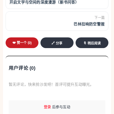
开启文学与空间的深度漫游（新书问答）
下一篇
巴林拉响防空警报
❤️ 赞一个 (
0
)
🔗 分享
🔖 稍后阅读
用户评论 (
0
)
暂无评论，快来抢沙发吧！首评可提升互动曝光。
登录
后参与互动