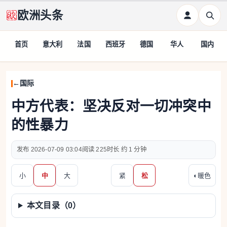
欧洲头条
首页
意大利
法国
西班牙
德国
华人
国内
国际
中方代表：坚决反对一切冲突中
的性暴力
2026-07-09 03:04
225
约 1 分钟
小
中
大
紧
松
◐
暖色
本文目录（
0
）