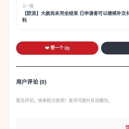
上一篇
【欧浪】大赦尚未完全结束 已申请者可以继续补交材
料
❤️ 赞一个 (
0
)
用户评论 (
0
)
暂无评论，快来抢沙发吧！首评可提升互动曝光。