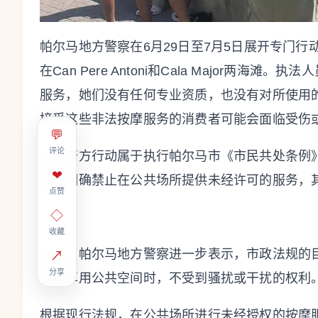
帕尔马地方警察在6月29日至7月5日展开专门
在Can Pere Antoni和Cala Major两
服务，她们没有任何专业资质，也没有对所使用
接受这些非法按摩服务的消费者可能会面临受伤
💬
评论
此次警方行动属于执行帕尔马市《市民共处条例
❤
条例明确禁止在公共场所提供未经许可的服务，
点赞
◇
收藏
对此，帕尔马地方警察进一步表示，市政法规的
↗
分享
客在享用公共空间时，不受到骚扰或干扰的权利
根据现行法规，在公共场所进行未经授权的按摩