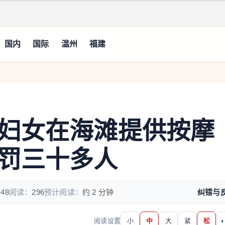
国内
国际
温州
福建
妇女在海滩提供按摩
罚三十多人
:48
阅读：
296
预计阅读：
约 2 分钟
纠错与
阅读设置
小
中
大
紧
松
◐