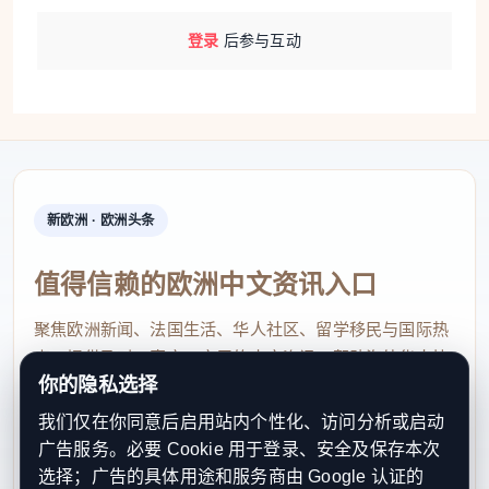
登录
后参与互动
新欧洲 · 欧洲头条
值得信赖的欧洲中文资讯入口
聚焦欧洲新闻、法国生活、华人社区、留学移民与国际热
点，提供及时、真实、实用的中文资讯，帮助海外华人快
你的隐私选择
速了解欧洲动态。
我们仅在你同意后启用站内个性化、访问分析或启动
contact@xinouzhou.com
广告服务。必要 Cookie 用于登录、安全及保存本次
服务支持、版权与合作：工作日优先处理站务、投稿与权
选择；广告的具体用途和服务商由 Google 认证的
利通知