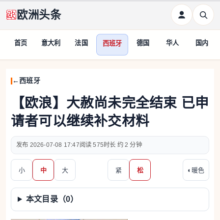
欧洲头条
首页
意大利
法国
德国
华人
国内
西班牙
西班牙
【欧浪】大赦尚未完全结束 已申
请者可以继续补交材料
2026-07-08 17:47
575
约 2 分钟
小
中
大
紧
松
◐
暖色
本文目录（
0
）