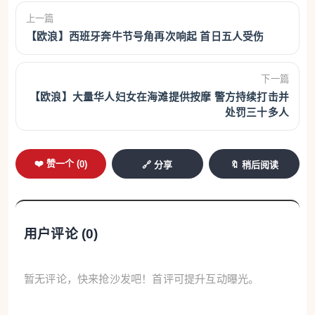
上一篇
【欧浪】西班牙奔牛节号角再次响起 首日五人受伤
下一篇
【欧浪】大量华人妇女在海滩提供按摩 警方持续打击并
处罚三十多人
❤️ 赞一个 (
0
)
🔗 分享
🔖 稍后阅读
用户评论 (
0
)
暂无评论，快来抢沙发吧！首评可提升互动曝光。