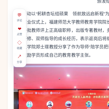
颁发
活动以“躬耕杏坛结硕果 领航致远启新程”
💬
评论
节。结业仪式上，福建师范大学教师教育学院院长
❤
效：一批教师评上正高级职称，出版专著教材，
点赞
理论研修、双师指导的成长经历，表示返岗后将
◇
会历史学院郑士璟教授分享了作为导师“陪学员把
收藏
得，鼓励学员形成自己的教育教学主张。
↗
分享