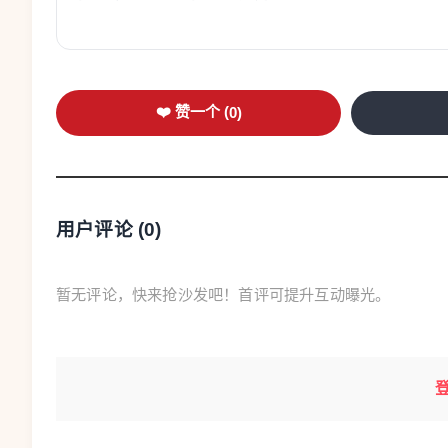
❤️ 赞一个 (
0
)
用户评论 (
0
)
暂无评论，快来抢沙发吧！首评可提升互动曝光。