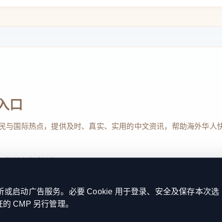
入口
民与国际热点，提供及时、真实、实用的中文资讯，帮助海外华人
、投稿与权利通知
启动广告服务。必要 Cookie 用于登录、安全及保存本次选
证的 CMP 另行管理。
Reserved. 本网站持续优化内容透明度、联系方式与用户权利说明，以提升