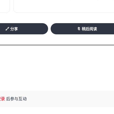
🔗 分享
🔖 稍后阅读
登录
后参与互动