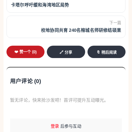
卡塔尔呼吁缓和海湾地区局势
下一篇
校地协同共育 240名榕城名师研修结硕果
❤️ 赞一个 (
0
)
🔗 分享
🔖 稍后阅读
用户评论 (
0
)
暂无评论，快来抢沙发吧！首评可提升互动曝光。
登录
后参与互动