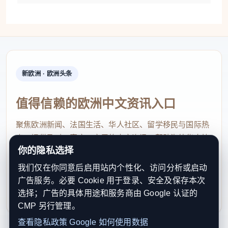
新欧洲 · 欧洲头条
值得信赖的欧洲中文资讯入口
聚焦欧洲新闻、法国生活、华人社区、留学移民与国际热
点，提供及时、真实、实用的中文资讯，帮助海外华人快
你的隐私选择
速了解欧洲动态。
我们仅在你同意后启用站内个性化、访问分析或启动
contact@xinouzhou.com
广告服务。必要 Cookie 用于登录、安全及保存本次
服务支持、版权与合作：工作日优先处理站务、投稿与权
选择；广告的具体用途和服务商由 Google 认证的
利通知
CMP 另行管理。
查看隐私政策
Google 如何使用数据