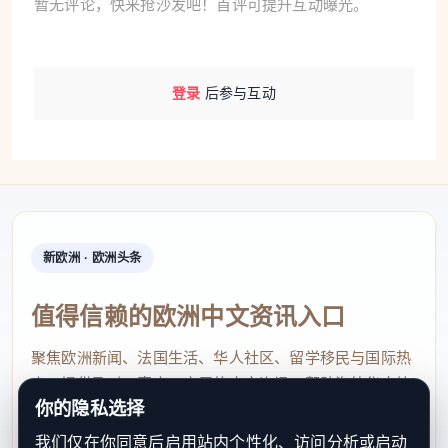
暂无评论，快来抢沙发吧！首评可提升互动曝光。
登录
后参与互动
新欧洲 · 欧洲头条
值得信赖的欧洲中文资讯入口
聚焦欧洲新闻、法国生活、华人社区、留学移民与国际热
点，提供及时、真实、实用的中文资讯，帮助海外华人快
你的隐私选择
速了解欧洲动态。
我们仅在你同意后启用站内个性化、访问分析或启动