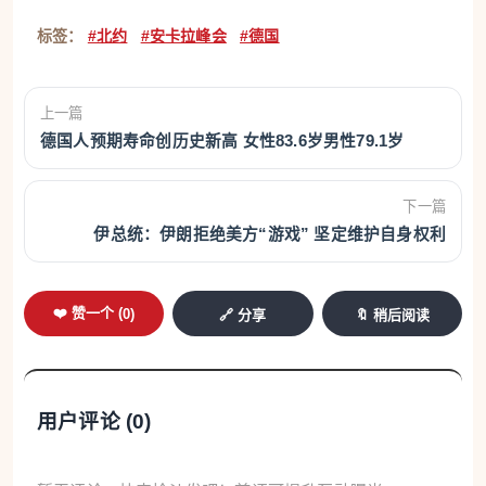
标签：
#北约
#安卡拉峰会
#德国
上一篇
德国人预期寿命创历史新高 女性83.6岁男性79.1岁
下一篇
伊总统：伊朗拒绝美方“游戏” 坚定维护自身权利
❤️ 赞一个 (
0
)
🔗 分享
🔖 稍后阅读
用户评论 (
0
)