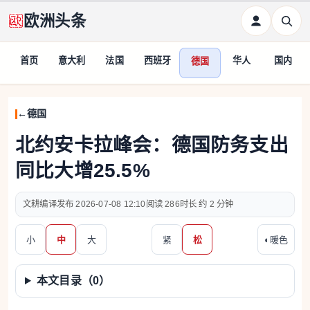
欧洲头条
首页
意大利
法国
西班牙
华人
国内
德国
德国
北约安卡拉峰会：德国防务支出
同比大增25.5%
文耕编译
2026-07-08 12:10
286
约 2 分钟
小
中
大
紧
松
◐
暖色
本文目录（
0
）