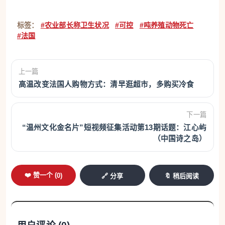
标签：
#农业部长称卫生状况
#可控
#吨养殖动物死亡
#法国
上一篇
高温改变法国人购物方式：清早逛超市，多购买冷食
下一篇
“温州文化金名片”短视频征集活动第13期话题：江心屿
（中国诗之岛）
❤️ 赞一个 (
0
)
🔗 分享
🔖 稍后阅读