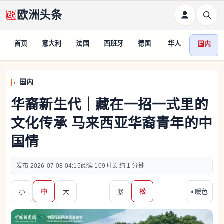
欧洲头条
首页
意大利
法国
西班牙
德国
华人
国内
国内
华裔新生代｜藏在一招一式里的
文化传承 马来西亚华裔青年的中
国情
2026-07-08 04:15
109
约 1 分钟
小
中
大
紧
松
◐
暖色