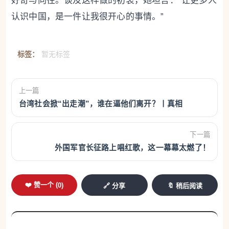
好奇与向往。谈及这样做的初衷，她坦言：“让更多人
认识中国，是一件让我很开心的事情。”
标签：
暂无标签
上一篇
台湾社会掀“出走潮”，谁在逼他们离开？丨真相
下一篇
外国军官长征路上唱红歌，这一幕幕太燃了！
❤️ 赞一个 (
0
)
🔗 分享
🔖 稍后阅读