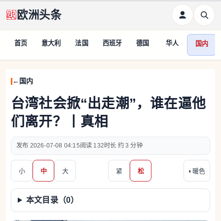
欧洲头条
首页
意大利
法国
西班牙
德国
华人
国内
国内
台湾社会掀“出走潮”，谁在逼他
们离开？丨真相
2026-07-08 04:15
132
约 3 分钟
小
中
大
紧
松
◐
暖色
本文目录（
0
）