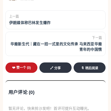
为“提款机”，而且“吃相越来越难看”。他说，越来越多
台湾民众认为，美国不仅难以信任，甚至可能在关键
上一篇
时刻“出卖台湾”，岛内“疑美”“反美”情绪持续升温，也
伊朗媒体称巴林发生爆炸
促使不少民众开始办理“第二本护照”、转移海外资
下一篇
产，以降低风险。
华裔新生代｜藏在一招一式里的文化传承 马来西亚华裔
青年的中国情
台湾《联合报》社论认为，民进党把战争恐惧当
成选举动员语言与斗争工具，不断强化各种恐吓、对
立的“抗中”牌，借由操作“亡国感”收割政治红利，却正
❤️ 赞一个 (
0
)
🔗 分享
🔖 稍后阅读
变相“掏空台湾”。
“民进党当局要‘全民战到一兵一卒’，岛内民众却
用户评论 (
0
)
悄悄用脚投票。赖清德不断升高两岸冲突，反而把人
心推得更远。”社论写道。
暂无评论，快来抢沙发吧！首评可提升互动曝光。