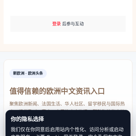
国台办发言人朱凤莲曾在5月20日回应表示，在
民进党当局谋“独”挑衅的恶政之下，越来越多台湾民
登录
后参与互动
众担忧“台独”引发战争、担忧自身的生命财产安全和
发展权益得不到保障，被迫作出远走他乡、另谋出路
的打算。民进党当局将一党政治私利凌驾于民众切身
福祉和产业发展利益之上，不断操弄“倚外谋独”“以武
谋独”，在岛内制造战争焦虑，配合外部势力掏空台湾
优势产业。其所作所为不仅卖台祸台，也乱台害台，
新欧洲 · 欧洲头条
让台湾日益兵凶战危、人心惶惶。
值得信赖的欧洲中文资讯入口
国务院台办发言人张晗6月10日介绍，和平统一
聚焦欧洲新闻、法国生活、华人社区、留学移民与国际热
后，有强大祖国做后盾，台湾人民将更安全。“台独”
点，提供及时、真实、实用的中文资讯，帮助海外华人快
带来的战争风险将从根源上被消除，台湾民众不再被
你的隐私选择
速了解欧洲动态。
“台独”裹挟当“炮灰”，民众的血汗钱不再被挥霍用于购
我们仅在你同意后启用站内个性化、访问分析或启动
contact@xinouzhou.com