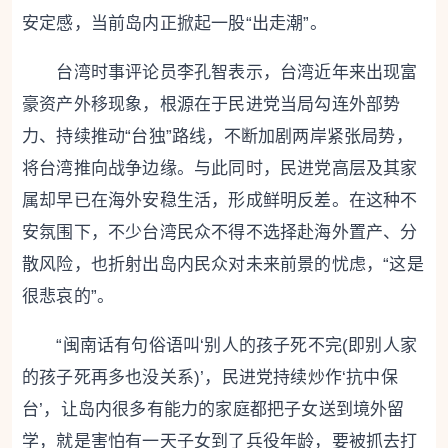
安定感，当前岛内正掀起一股“出走潮”。
台湾时事评论员李孔智表示，台湾近年来出现富
豪资产外移现象，根源在于民进党当局勾连外部势
力、持续推动“台独”路线，不断加剧两岸紧张局势，
将台湾推向战争边缘。与此同时，民进党高层及其家
属却早已在海外安稳生活，形成鲜明反差。在这种不
安氛围下，不少台湾民众不得不选择赴海外置产、分
散风险，也折射出岛内民众对未来前景的忧虑，“这是
很悲哀的”。
“闽南话有句俗语叫‘别人的孩子死不完(即别人家
的孩子死再多也没关系)’，民进党持续炒作‘抗中保
台’，让岛内很多有能力的家庭都把子女送到境外留
学，就是害怕有一天子女到了兵役年龄，要被抓去打