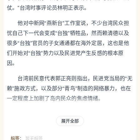
仗。”台湾时事评论员林明正表示。
他对中新网“燕新台”工作室说，不少台湾民众担
忧自己下一代会变成“台独”牺牲品，然而赖清德以及
很多“台独”官员的子女通通都在海外定居，这也是他
们开始对“台独”势力以及民进党产生反感的根本原
因。
台湾前民意代表郭正亮则指出，民进党当局的“无
赖”施政方式，以及部分“青鸟”制造的网络暴力，也在
一定程度上加剧了岛内民众的焦虑情绪。
也有分析指出，“出走潮”背后的另一个重要原
展开全部
因，是岛内民众对美国信任的持续崩塌。
标签：
暂无标签
台湾时事评论员谢志传表示，美国长期将台湾视