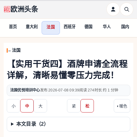
欧洲头条
首页
意大利
西班牙
德国
华人
国内
法国
法国
【实用干货四】酒牌申请全流程
详解，清晰易懂零压力完成！
法国优悦培训中心
2026-07-08 09:39
274
约 1 分钟
小
中
大
紧
松
◐
暖色
本文目录（
2
）