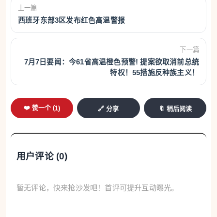
上一篇
西班牙东部3区发布红色高温警报
下一篇
7月7日要闻：今61省高温橙色预警! 提案欲取消前总统
特权！55措施反种族主义！
❤️ 赞一个 (
1
)
🔗 分享
🔖 稍后阅读
用户评论 (
0
)
暂无评论，快来抢沙发吧！首评可提升互动曝光。