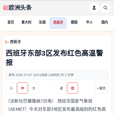
欧洲头条
首页
意大利
法国
德国
华人
国内
西班牙
西班牙
西班牙东部3区发布红色高温警
报
2026-07-07 18:01
188
约 1 分钟
小
中
大
紧
松
◐
暖色
（法新社巴塞隆纳7日电） 西班牙国家气象局
（AEMET）今天对东部3地区发布最高级别的红色高