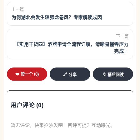
上一篇
为何湖北会发生较强龙卷风？专家解读成因
下一篇
【实用干货四】酒牌申请全流程详解，清晰易懂零压力
完成！
❤️ 赞一个 (
0
)
🔗 分享
🔖 稍后阅读
用户评论 (
0
)
暂无评论，快来抢沙发吧！首评可提升互动曝光。