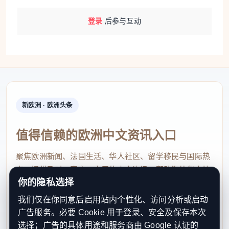
登录
后参与互动
新欧洲 · 欧洲头条
值得信赖的欧洲中文资讯入口
聚焦欧洲新闻、法国生活、华人社区、留学移民与国际热
点，提供及时、真实、实用的中文资讯，帮助海外华人快
你的隐私选择
速了解欧洲动态。
我们仅在你同意后启用站内个性化、访问分析或启动
contact@xinouzhou.com
广告服务。必要 Cookie 用于登录、安全及保存本次
服务支持、版权与合作：工作日优先处理站务、投稿与权
选择；广告的具体用途和服务商由 Google 认证的