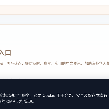
入口
民与国际热点，提供及时、真实、实用的中文资讯，帮助海外华人
、投稿与权利通知
启动广告服务。必要 Cookie 用于登录、安全及保存本次选
证的 CMP 另行管理。
Reserved. 本网站持续优化内容透明度、联系方式与用户权利说明，以提升