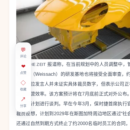
💬
评论
报道称，在当前规划中的人员调整中，
图源：DIE ZEIT
❤
点赞
魏萨赫（Weissach）的研发基地也将接受全面审查
◇
面的一位发言人并未证实具体裁员数字，但表示公司正
收藏
提升运营效率。该方案预计将在7月底前正式对外公布
↗
本削减计划进行谈判。早在今年3月，保时捷首席执行官迈克尔
分享
裁员设想，计划到2029年在斯图加特周边地区通过“社会
还通过自然到期方式终止了约2000名临时员工的合同