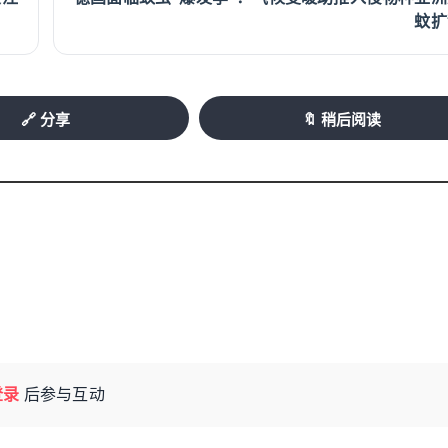
蚊扩
🔗 分享
🔖 稍后阅读
登录
后参与互动