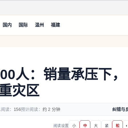
国内
国际
温州
福建
000人：销量承压下，
重灾区
1
阅读：
156
预计阅读：
约 2 分钟
纠错与
阅读设置
小
中
大
紧
松
◐