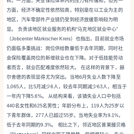
转。一方面，失业保险体系内的压力有所缓和；但另一
方面，经济不确定性依然较高，特别是在以工业为主的
地区，汽车零部件产业链仍受到经济放缓影响较为明
显。
负责该地区就业服务的机构“马克地区就业中心”
（Jobcenter Märkischer Kreis）也指出，目前就业市场
仍面临多重挑战：岗位供给数量低于去年同期，同时社
会保险覆盖岗位的新增就业也在下降。对于低技能劳动
者而言，就业匹配难度依然较大。
在这样的背景下，赫
尔舍德的表现显得尤为突出。当地6月失业人数下降至
1,065人，比5月减少6人，较去年同期减少63人，相当于
一年内下降5.6%。
从结构来看，该镇失业人口中包括
440名女性和625名男性；年龄分布上，119人为25岁以
下青年群体，277人已超过55岁。当地失业率为9.1%，
低于去年同期的9.3%。
相比之下，邻近地区普莱滕贝格