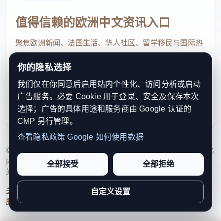
值得信赖的欧洲中文资讯入口
聚焦欧洲新闻、法国生活、华人社区、留学移民与国际热
点，提供及时、真实、实用的中文资讯，帮助海外华人快
你的隐私选择
速了解欧洲动态。
我们仅在你同意后启用站内个性化、访问分析或启动
contact@xinouzhou.com
广告服务。必要 Cookie 用于登录、安全及保存本次
服务支持、版权与合作：工作日优先处理站务、投稿与权
选择；广告的具体用途和服务商由 Google 认证的
利通知
CMP 另行管理。
查看隐私政策
Google 如何使用数据
© 2026 新欧洲·欧洲头条. All Rights Reserved. 本网站持续优化
内容透明度、联系方式与用户权利说明，以提升品牌信任感和
全部接受
全部拒绝
站点完整度。
关于我们
法律声明
编辑规范
日期归档
隐私政策
Cookie 设置
自定义设置
服务条款
联系我们