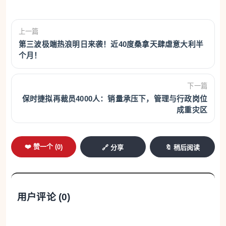
上一篇
第三波极端热浪明日来袭！近40度桑拿天肆虐意大利半
个月！
下一篇
保时捷拟再裁员4000人：销量承压下，管理与行政岗位
成重灾区
❤️ 赞一个 (
0
)
🔗 分享
🔖 稍后阅读
用户评论 (
0
)