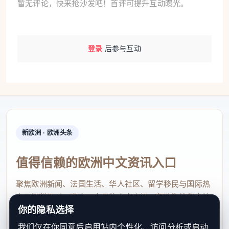
暂无评论，快来抢沙发吧！首评可提升互动曝光。
登录
后参与互动
新欧洲 · 欧洲头条
值得信赖的欧洲中文资讯入口
聚焦欧洲新闻、法国生活、华人社区、留学移民与国际热
点，提供及时、真实、实用的中文资讯，帮助海外华人快
你的隐私选择
速了解欧洲动态。
我们仅在你同意后启用站内个性化、访问分析或启动