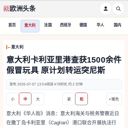
欧洲头条
首页
法国
西班牙
德国
华人
国内
意大利
意大利
意大利卡利亚里港查获1500余件
假冒玩具 原计划转运突尼斯
2026-07-07 13:54
478
约 2 分钟
小
中
大
紧
松
◐
暖色
意大利《华人街》消息：意大利海关与税务警察近日
在撒丁岛卡利亚里（Cagliari）港口联合开展执法行