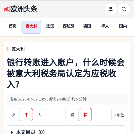
欧洲头条
首页
法国
西班牙
德国
华人
国内
意大利
意大利
银行转账进入账户，什么时候会
被意大利税务局认定为应税收
入？
2026-07-07 13:53
944
约 5 分钟
小
中
大
紧
松
◐
暖色
本文目录（
0
）