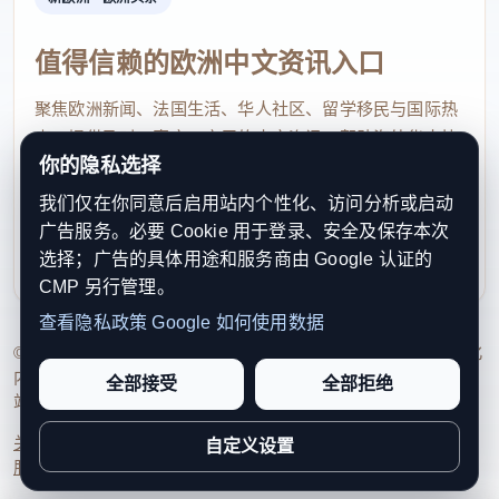
意大利税务机关通过金融账户信息数据库（Anagrafe
dei Rapporti Finanziari）获取银行、邮局及各类金融
值得信赖的欧洲中文资讯入口
机构定期报送的数据。
聚焦欧洲新闻、法国生活、华人社区、留学移民与国际热
所有银行账户、存款账户以及大额资金往来都会进入
点，提供及时、真实、实用的中文资讯，帮助海外华人快
这一数据库。
你的隐私选择
速了解欧洲动态。
我们仅在你同意后启用站内个性化、访问分析或启动
contact@xinouzhou.com
税务局可将这些信息与纳税人的报税资料进行交叉比
广告服务。必要 Cookie 用于登录、安全及保存本次
服务支持、版权与合作：工作日优先处理站务、投稿与权
对，一旦发现账户资金明显高于申报收入，或出现来
选择；广告的具体用途和服务商由 Google 认证的
利通知
源不明的大额、频繁转账，便可能启动税务核查程
CMP 另行管理。
序。
查看隐私政策
Google 如何使用数据
© 2026 新欧洲·欧洲头条. All Rights Reserved. 本网站持续优化
内容透明度、联系方式与用户权利说明，以提升品牌信任感和
因此，每一笔银行转账中的备注（Causale）都会成
全部接受
全部拒绝
站点完整度。
为税务人员首先查看的重要信息。虽然备注本身不能
关于我们
法律声明
编辑规范
日期归档
隐私政策
Cookie 设置
自定义设置
完全证明资金性质，但它往往是判断交易真实性的第
服务条款
联系我们
一依据。