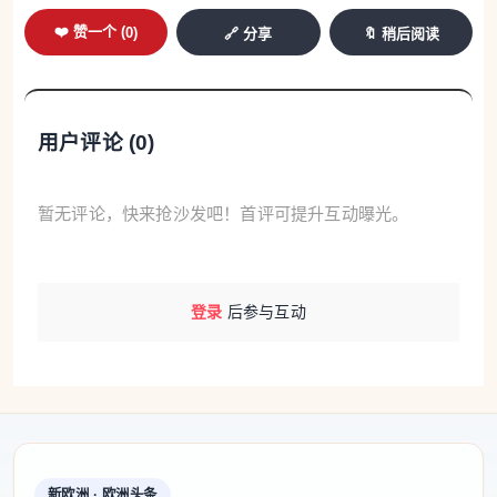
❤️ 赞一个 (
0
)
🔗 分享
🔖 稍后阅读
用户评论 (
0
)
暂无评论，快来抢沙发吧！首评可提升互动曝光。
登录
后参与互动
税务局几乎可以掌握所有银行账户信息
新欧洲 · 欧洲头条