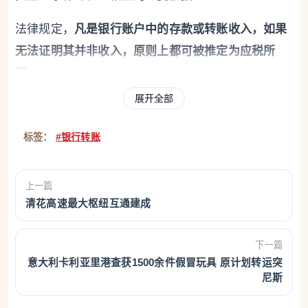
法律规定，
凡是银行账户中的存款或转账收入，如果
无法证明其并非收入，原则上都可被推定为应税所
得。
展开全部
这意味着，在银行账户调查中，举证责任并不在税务
机关，而是在纳税人本人。
标签：
#银行转账
换句话说，并非税务局需要证明这笔钱就是收入，而
是纳税人必须逐笔证明，这些资金属于借款、赠与、
上一篇
清花高速最大枢纽互通建成
报销等非应税性质，否则就可能被认定为未申报收
入，并补缴税款及承担相应处罚。
下一篇
这一规定也是意大利税法中少数实行
举证责任倒置
的
意大利卡利亚里港查获1500余件假冒玩具 原计划转运突
尼斯
情形之一。