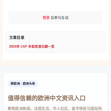
CAF 同时提醒，社交网络和部分网站上经常流传有关
补助发放日期的错误信息。对在法国生活、依赖
登录
后参与互动
RSA、APL 或 prime d’activité 等补助安排家庭预算
的华人来说，最稳妥的做法是以 caf.fr 官网和官方手
机应用为准，并定期检查自己的银行账户信息是否更
文章目录
新。
2026年 CAF 补助发放日期一览
原文链接：
https://www.faguoshenghuo.com/wenzhang/1858/fa-guo-
CAF-gong-bu-2026-nian-bu-zhu-fa-fang-ri-li-RSA-APL-jia-
ting-bu-zhu-zhe-xie-ri-qi-yao-ji-hao
新欧洲 · 欧洲头条
值得信赖的欧洲中文资讯入口
聚焦欧洲新闻、法国生活、华人社区、留学移民与国际热