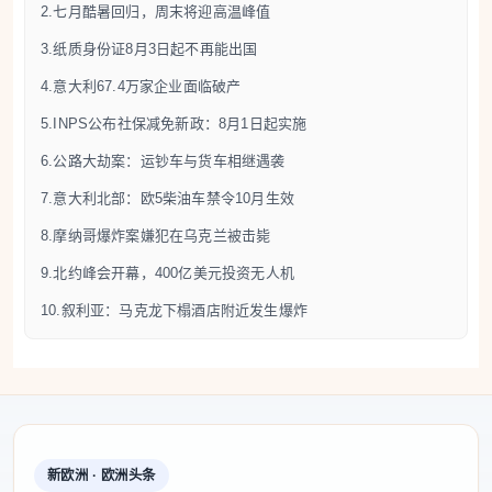
面，能源供应商风险最高，采矿及废物管理行业次
2.七月酷暑回归，周末将迎高温峰值
之；而服务业、农业渔业和金融保险业最为稳固。
3.纸质身份证8月3日起不再能出国
4.意大利67.4万家企业面临破产
5.INPS公布社保减免新政：8月1日起实施
5.INPS公布社保减免新政：8月1日起实施
7月7日Money.it消息，意大利国家社会保障局
6.公路大劫案：运钞车与货车相继遇袭
（INPS）发布第72号通告，宣布实施青年就业社保减
7.意大利北部：欧5柴油车禁令10月生效
免政策，鼓励企业将青年员工的固定合同转为长期合
8.摩纳哥爆炸案嫌犯在乌克兰被击毙
同。根据规定，2026年8月1日至12月31日期间，私营
9.北约峰会开幕，400亿美元投资无人机
企业将符合条件的35岁以下、从未签订过长期劳动合
10.叙利亚：马克龙下榻酒店附近发生爆炸
同的员工转为长期合同，可享受最长24个月、雇主社
保缴费100%减免，每名员工每月最高减免500欧元，
工伤保险（INAIL）缴费不在优惠范围内。该政策适
用于现有固定期限合同转长期合同，不包括新招聘员
工、学徒合同、家庭雇佣及公共部门。企业申请优惠
新欧洲 · 欧洲头条
还需符合依法缴纳社保、遵守劳动法规及实现净就业