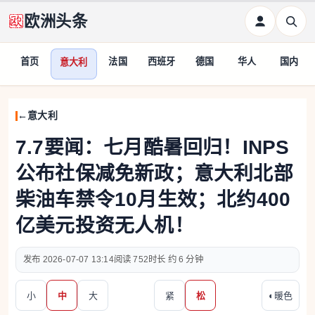
欧洲头条
首页
法国
西班牙
德国
华人
国内
意大利
意大利
7.7要闻：七月酷暑回归！INPS
公布社保减免新政；意大利北部
柴油车禁令10月生效；北约400
亿美元投资无人机！
2026-07-07 13:14
752
约 6 分钟
小
中
大
紧
松
◐
暖色