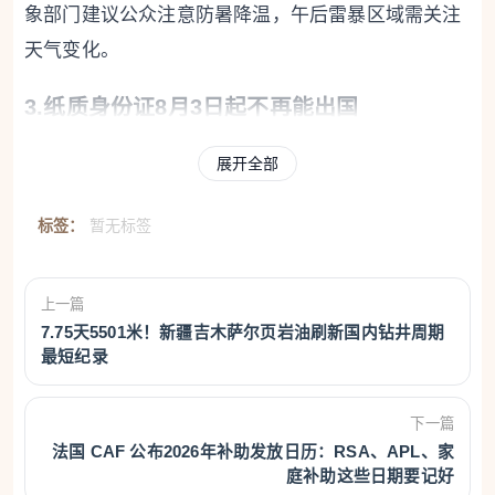
象部门建议公众注意防暑降温，午后雷暴区域需关注
天气变化。
3.纸质身份证8月3日起不再能出国
7月7日Quifinanza消息，根据欧盟条例，自2026年8
展开全部
月3日起，传统的纸质身份证将不再有效用于出国旅
行。为应对电子身份证 CIE 办理等待时间过长的问
标签：
暂无标签
题，意大利推出临时身份证作为紧急解决方案。临时
证件为纸质形式，有效期最长六个月，不可续期，签
上一篇
发费用由申请人承担，领取正式电子身份证时须交还
7.75天5501米！新疆吉木萨尔页岩油刷新国内钻井周期
最短纪录
市政当局。该临时文件可用于出国旅行，但部分外国
可能不予承认。各地市长可在2027年12月31日前为有
下一篇
紧急出行需求且无护照等有效证件的市民签发此文
法国 CAF 公布2026年补助发放日历：RSA、APL、家
件。此外，旧版纸质身份证在意大利境内仍可用于公
庭补助这些日期要记好