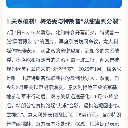
1.关系破裂！梅洛妮与特朗普“从甜蜜到分裂”
7月7日SkyTg24消息，北约峰会开幕前夕，特朗普一
张“需要限制令”的图片，再度引发坊间争议。意大利
媒体梳理表示，从甜蜜的亲密盟友，到如今的关系破
裂，梅洛妮和特朗普的关系可谓一波三折：两人曾被
视为欧美右翼阵营的“天然盟友”，2025年1月，梅洛尼
是唯一出席特朗普就职典礼的欧洲领导人；然而，自
今年2月底美以伊战事爆发，意大利拒绝开放美军基
地参与军事行动后，双方关系迅速恶化；6月G7峰会
后，特朗普指责梅洛妮“央求”合影，遭梅洛妮回击“纯
属捏造”。意大利外长也因此取消访美行程。面对特朗
普持续挑衅，意方表态冷处理。据悉，梅洛妮已表示