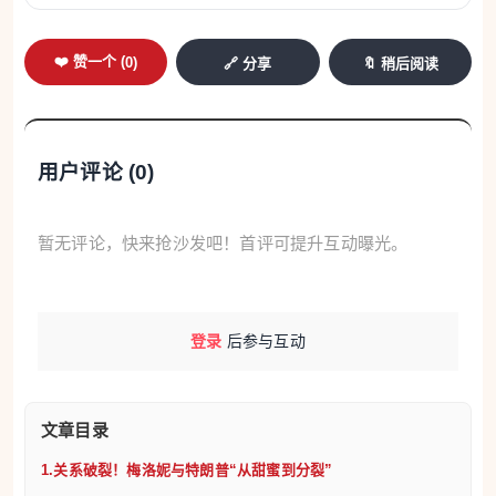
共服务、社保、银行交易等用途，直至2027年1月31
日或自然过期。
❤️ 赞一个 (
0
)
🔗 分享
🔖 稍后阅读
4.意大利67.4万家企业面临破产
7月7日Quifinanza消息，根据Sevendata发布的
用户评论 (
0
)
《2026年商业扫描观察报告》，意大利约67.4万家企
业面临破产风险，占全国活跃企业总数的12.1%。分
暂无评论，快来抢沙发吧！首评可提升互动曝光。
析采用基于人工智能的评估模型，预测企业未来12个
月内履行财务承诺的能力。拉齐奥大区情况最为严
峻，近六分之一的企业存在财务困境风险；卡拉布里
登录
后参与互动
亚、坎帕尼亚、西西里岛和阿布鲁佐同样高于全国平
均水平。最稳健的地区为弗留利-威尼斯朱利亚大区，
风险企业仅占8.7%，与特伦蒂诺-上阿迪杰、奥斯塔
文章目录
山谷、皮埃蒙特和威尼托同属韧性最强区域。行业方
1.关系破裂！梅洛妮与特朗普“从甜蜜到分裂”