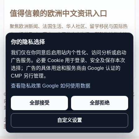
增长等条件，申请将通过INPS在线平台办理。
值得信赖的欧洲中文资讯入口
6.公路大劫案：运钞车与货车相继遇袭
聚焦欧洲新闻、法国生活、华人社区、留学移民与国际热
点，提供及时、真实、实用的中文资讯，帮助海外华人快
7月7日SkyTg24消息，7月6日上午，福贾地区
你的隐私选择
速了解欧洲动态。
（Foggia）接连发生两起有组织抢劫案。首起案件
我们仅在你同意后启用站内个性化、访问分析或启动
contact@xinouzhou.com
中，一辆载有三名保安的运钞车在Cerignola附近的
广告服务。必要 Cookie 用于登录、安全及保存本次
服务支持、版权与合作：工作日优先处理站务、投稿与权
231号省道遭蒙面匪徒拦截，匪徒开枪约十发迫使停
选择；广告的具体用途和服务商由 Google 认证的
利通知
CMP 另行管理。
车，并用炸药炸开后车厢抢走现金，逃跑时纵火焚烧
查看隐私政策
Google 如何使用数据
车辆以拖延警方，部分钞票遗落路面，保安人员均未
© 2026 新欧洲·欧洲头条. All Rights Reserved. 本网站持续优化
受伤。数小时后，Ascoli Satriano的655号国道上，一
内容透明度、联系方式与用户权利说明，以提升品牌信任感和
全部接受
全部拒绝
伙劫匪用满载草捆的卡车拦路，截停一辆从坎帕尼亚
站点完整度。
驶来的运烟卡车，劫走全部货物。司机和两名保安被
关于我们
法律声明
编辑规范
日期归档
隐私政策
Cookie 设置
自定义设置
服务条款
联系我们
绑架后遗弃在乡村，三人最终安全获救，制服和配枪
被抢。警方正通过车载监控视频展开侦查，两起案件