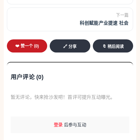
拍摄，生怕漏掉那个拐了几个弯的拖腔。“唱腔偏江西
弋阳方言，学起来不易，得录下来回家慢慢复盘。”她
下一篇
科创赋能产业提速 社会
说。
所谓“小嗓”，即假声唱法。因多用小嗓行腔，又
❤️ 赞一个 (
0
)
🔗 分享
🔖 稍后阅读
掺着沙县方言土音，当地人便把这门戏叫作“小腔
戏”，也形象地喊它“土洋腔”。
近年来，这缕乡音从深山古村一路唱到了城区课
用户评论 (
0
)
堂。日前，盖竹小腔戏入选我省第八批省级非物质文
化遗产代表性项目名录。
暂无评论，快来抢沙发吧！首评可提升互动曝光。
弋阳腔里话沧桑
盖竹村藏在沙县区富口镇的群山褶皱中，2019年
登录
后参与互动
被列入第五批中国传统村落名录。“这是‘道光九年