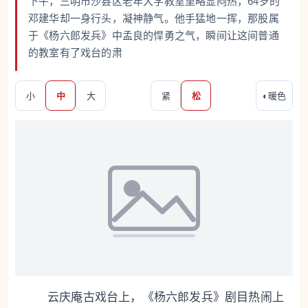
下午，三明市沙县区老年大学教室里略显闷热，64岁的
邓建华却一身行头，凝神静气。他手猛地一挥，那股属
于《杨六郎发兵》中孟良的悍勇之气，瞬间让这间普通
的教室有了戏台的肃
小
中
大
紧
松
◐
暖色
云庆庵古戏台上，《杨六郎发兵》剧目热闹上