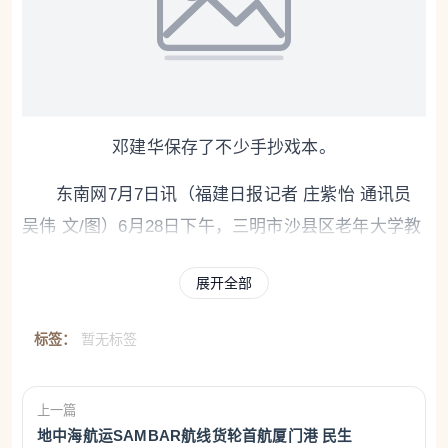
邓建华保存了不少手抄戏本。
东南网7月7日讯（福建日报记者 庄紫怡 通讯员
吴伟 文/图）6月28日下午，三明市沙县区老年大学教
室里略显闷热，64岁的邓建华却一身行头，凝神静
展开全部
气。他手猛地一挥，那股属于《杨六郎发兵》中孟良
的悍勇之气，瞬间让这间普通的教室有了戏台的肃
标签：
暂无标签
穆。“双手接过一支令，马来，五台山上看分明！”这
一声“小嗓”冲口而出，高亢清亮，尾音拖得极长。
上一篇
台下，老年大学学生邓素清举着手机目不转睛地
地中海航运SAMBAR航线货轮首航厦门港 民生