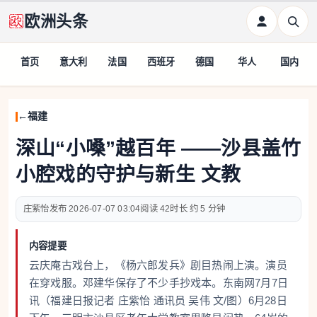
欧洲头条
首页
意大利
法国
西班牙
德国
华人
国内
福建
深山“小嗓”越百年 ——沙县盖竹
小腔戏的守护与新生 文教
庄紫怡
2026-07-07 03:04
42
约 5 分钟
内容提要
云庆庵古戏台上，《杨六郎发兵》剧目热闹上演。演员
在穿戏服。邓建华保存了不少手抄戏本。东南网7月7日
讯（福建日报记者 庄紫怡 通讯员 吴伟 文/图）6月28日