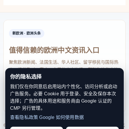
（1829年）重新鼎修’的字样，这木头，吸了200年的
戏味儿。”邓建华指着村中云庆庵古戏台梁上依稀可辨
的墨书告诉记者。
新欧洲 · 欧洲头条
清末，一批江西弋阳的造纸工匠来到沙县盖竹安
营扎寨。每当工歇，匠人们便扯开嗓子，吼起家乡的
值得信赖的欧洲中文资讯入口
弋阳高腔。曲调悠扬，引得村民纷纷效仿。久而久
聚焦欧洲新闻、法国生活、华人社区、留学移民与国际热
之，外来腔调与本土土音相互交融，催生了盖竹小腔
点，提供及时、真实、实用的中文资讯，帮助海外华人快
戏。
你的隐私选择
速了解欧洲动态。
这门艺术虽源自弋阳腔系统的大腔戏，但在长期
我们仅在你同意后启用站内个性化、访问分析或启动
contact@xinouzhou.com
广告服务。必要 Cookie 用于登录、安全及保存本次
流变中，其唱腔音乐已以皮黄腔为基础，掺入沙县方
服务支持、版权与合作：工作日优先处理站务、投稿与权
选择；广告的具体用途和服务商由 Google 认证的
利通知
言。盖竹小腔戏还加入了京胡、二胡等弦乐伴奏，相
CMP 另行管理。
校于大腔戏的“大锣大鼓唱大戏”，曲调更加婉转。
查看隐私政策
Google 如何使用数据
© 2026 新欧洲·欧洲头条. All Rights Reserved. 本网站持续优化
其表演程式极具特色，动作多带木偶戏痕迹。邓