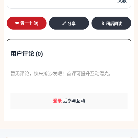
文教
❤️ 赞一个 (
0
)
🔗 分享
🔖 稍后阅读
用户评论 (
0
)
暂无评论，快来抢沙发吧！首评可提升互动曝光。
登录
后参与互动