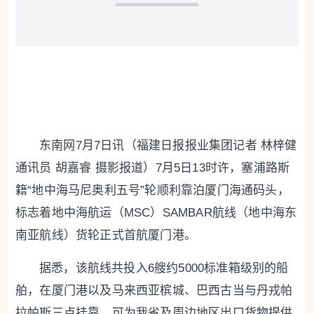
东南网7月7日讯（福建日报报业集团记者 林梓健
通讯员 胡嘉睿 摄影报道）7月5日13时许，塞浦路斯
籍“地中海马尼奥利五号”轮顺利靠泊厦门海通码头，
标志着地中海航运（MSC）SAMBAR航线（地中海东
南亚航线）货轮正式首航厦门港。
据悉，该航线共投入6艘约5000标准箱级别的船
舶，在厦门港以及马来西亚槟城、巴西古当与丹戎帕
拉帕斯三点挂靠，可为我省及周边地区出口货物提供