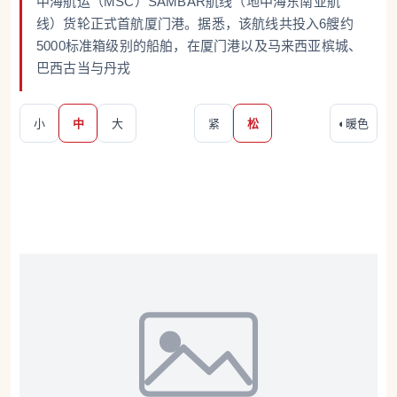
中海航运（MSC）SAMBAR航线（地中海东南亚航
线）货轮正式首航厦门港。据悉，该航线共投入6艘约
5000标准箱级别的船舶，在厦门港以及马来西亚槟城、
巴西古当与丹戎
小
中
大
紧
松
◐
暖色