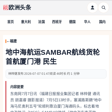
欧洲头条
首页
意大利
法国
西班牙
德国
华人
国内
福建
地中海航运SAMBAR航线货轮
首航厦门港 民生
林梓健
2026-07-07 01:47
46
约 1 分钟
内容提要
东南网7月7日讯（福建日报报业集团记者 林梓健 通讯
员 胡嘉睿 摄影报道）7月5日13时许，塞浦路斯籍“地中
海马尼奥利五号”轮顺利靠泊厦门海通码头，标志着地