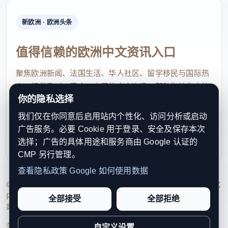
新欧洲 · 欧洲头条
值得信赖的欧洲中文资讯入口
聚焦欧洲新闻、法国生活、华人社区、留学移民与国际热
点，提供及时、真实、实用的中文资讯，帮助海外华人快
你的隐私选择
速了解欧洲动态。
我们仅在你同意后启用站内个性化、访问分析或启动
contact@xinouzhou.com
广告服务。必要 Cookie 用于登录、安全及保存本次
服务支持、版权与合作：工作日优先处理站务、投稿与权
选择；广告的具体用途和服务商由 Google 认证的
利通知
CMP 另行管理。
查看隐私政策
Google 如何使用数据
© 2026 新欧洲·欧洲头条. All Rights Reserved. 本网站持续优化
内容透明度、联系方式与用户权利说明，以提升品牌信任感和
全部接受
全部拒绝
站点完整度。
关于我们
法律声明
编辑规范
日期归档
隐私政策
Cookie 设置
自定义设置