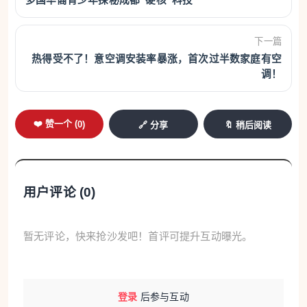
多国华裔青少年探秘成都“硬核”科技
6月19日至25日，该平台空调产品销量较6月首周
增长近40倍。落地风扇销量增长超80倍，挂脖风扇销
下一篇
量增长超120倍。
热得受不了！意空调安装率暴涨，首次过半数家庭有空
调！
Joybuy依托在欧洲的本地仓储网络和配送体系，
家电最快可实现次日送达。需求高峰期，其在巴黎的
❤️ 赞一个 (
0
)
🔗 分享
🔖 稍后阅读
配送人员赛夫(Seif)最多在7个半小时内配送安装了7
台空调和风扇。“很多顾客对我们的配送速度感到惊
讶。”他说。
用户评论 (
0
)
针对部分欧洲国家建筑外墙存在保护限制、空调
安装费用高昂、租客无权在墙面打孔等情况，中国企
暂无评论，快来抢沙发吧！首评可提升互动曝光。
业面向当地市场推出了定制化空调产品，受到当地消
费者欢迎。
登录
后参与互动