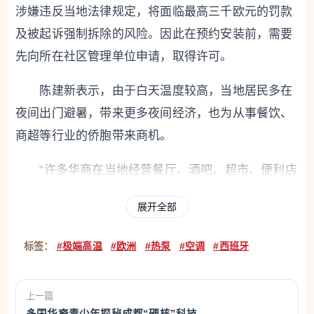
涉嫌违反当地法律规定，将面临最高三千欧元的罚款
及被起诉强制拆除的风险。因此在预约安装前，需要
先向所在社区管理单位申请，取得许可。
陈建新表示，由于白天温度较高，当地居民多在
夜间出门避暑，带来更多夜间经济，也为从事餐饮、
商超等行业的侨胞带来商机。
“许多华商在当地经营餐厅、酒吧、超市、便利店
等商铺，为了迎接高温和世界杯带来的夜间消费，他
展开全部
们普遍将营业时间延长到凌晨。”他说。
标签：
#极端高温
#欧洲
#热泵
#空调
#西班牙
京东旗下欧洲线上零售平台Joybuy业务覆盖英
国、德国、荷兰、法国等多个国家，此次欧洲热浪恰
逢平台促销活动，带动各类降温产品需求激增。
上一篇