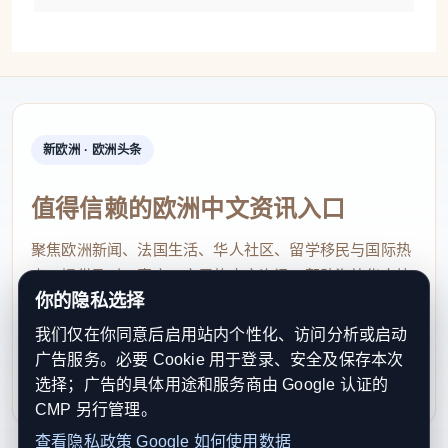
Joybuy提供数据显示，在前述统计周期内，来自
中国的美的PortaSplit免安装分体空调在其平台上的销
量增长了近42倍。
新欧洲 · 欧洲头条
值得信赖的欧洲中文资讯入口
聚焦欧洲新闻、法国生活、华人社区、留学移民与国际热
点，提供及时、真实、实用的中文资讯，帮助海外华人快
你的隐私选择
速了解欧洲动态。
我们仅在你同意后启用站内个性化、访问分析或启动
contact@xinouzhou.com
美的PortaSplit免安装分体空调。Joybuy供图
广告服务。必要 Cookie 用于登录、安全及保存本次
服务支持、版权与合作：工作日优先处理站务、投稿与权
选择；广告的具体用途和服务商由 Google 认证的
利通知
Joybuy相关负责人表示，“目前公司已针对空调
CMP 另行管理。
等热销降温商品加快补货，积极与上游品牌协调供货
查看隐私政策
Google 如何使用数据