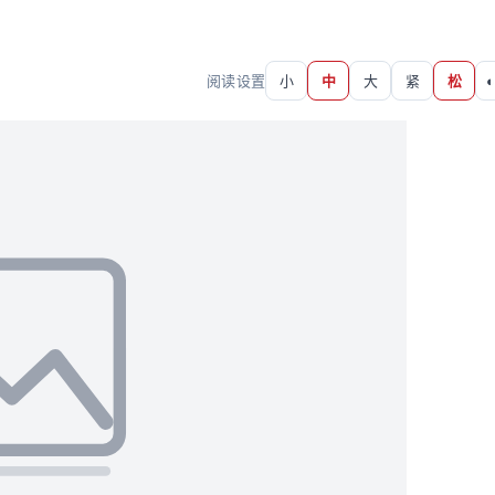
阅读设置
小
中
大
紧
松
◐