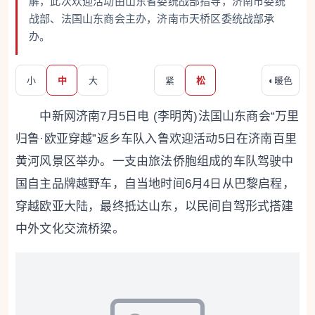
解，此次欢迎活动由山东省委统战部指导，济南市委统
战部、法国山东商会主办，济南市天桥区委统战部承
办。
小
中
大
紧
松
◐
暖色
中新网济南7月5日电 (李明芮)法国山东商会“万里
归鲁·欧亚穿越”返乡车队入鲁欢迎活动5日在济南百里
黄河风景区举办。一支由旅法侨胞组成的车队驾驶中
国自主品牌越野车，自当地时间6月4日从巴黎启程，
穿越欧亚大陆，最终抵达山东，以民间自驾形式搭建
中外文化交流桥梁。