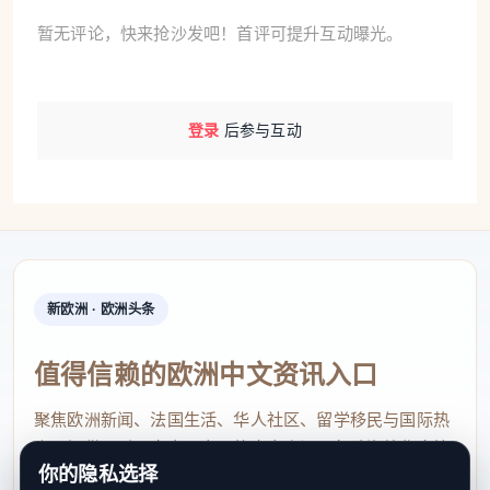
暂无评论，快来抢沙发吧！首评可提升互动曝光。
登录
后参与互动
新欧洲 · 欧洲头条
值得信赖的欧洲中文资讯入口
聚焦欧洲新闻、法国生活、华人社区、留学移民与国际热
点，提供及时、真实、实用的中文资讯，帮助海外华人快
你的隐私选择
速了解欧洲动态。