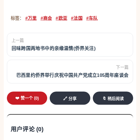
标签：
#万里
#商会
#欧亚
#法国
#车队
上一篇
回味跨国两地书中的亲缘温情(侨界关注)
下一篇
巴西里约侨界举行庆祝中国共产党成立105周年座谈会
❤️ 赞一个 (
0
)
🔗 分享
🔖 稍后阅读
用户评论 (
0
)