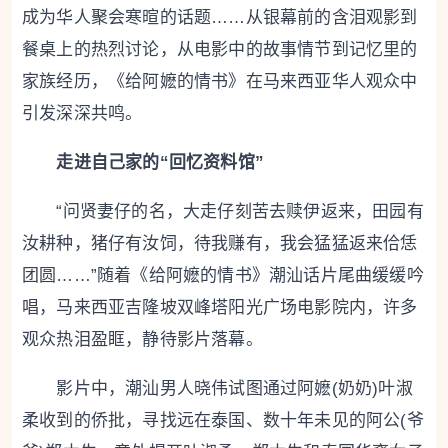
成为华人聚会寒暄的话题……从银幕前的含泪观影到
餐桌上的热烈讨论，从电影中的故事情节到记忆里的
家族经历，《给阿嬷的情书》在马来西亚华人观众中
引发深深共鸣。
走进自己家的“回忆资料馆”
“问贤妻仔的名，大走仔刻苦去赎伊返来，田园有
汝耕种，猪仔有汝饲，待我赚有，我会猛猛返来佮恁
团圆……”随着《给阿嬷的情书》潮汕话片尾曲缓缓吟
唱，马来西亚吉隆坡双峰塔阳光广场电影院内，许多
观众热泪盈眶，静待影片落幕。
影片中，潮汕男人晓伟试图通过阿嬷(奶奶)叶淑
柔收到的侨批，寻找远在泰国、数十年未见的阿公(爷