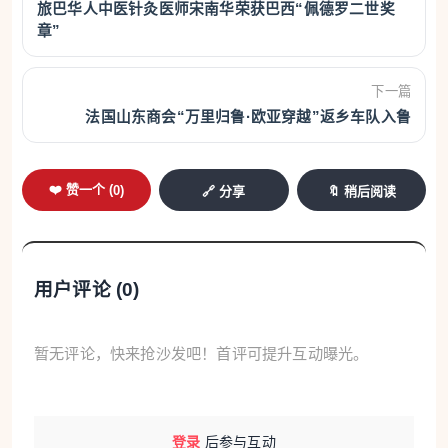
匹、衣服、大桶的饼干、猪油……我的记忆里，每到
旅巴华人中医针灸医师宋南华荣获巴西“佩德罗二世奖
章”
年节时，母亲就要准备各种东西，随着侨批一起寄回
国内。”林秋雅回忆，“我看电影总感觉就像在讲我父
下一篇
母的故事，好像回到了童年记忆里的日常生活，这些
法国山东商会“万里归鲁·欧亚穿越”返乡车队入鲁
故事对我来说太亲切了，故事里的情感对我来说有种
别样的温暖。”
❤️ 赞一个 (
0
)
🔗 分享
🔖 稍后阅读
马来西亚是海外华人最集中的国家之一，华人约
占总人口的1/5。从早期海上交往到19世纪，来自福
建、广东、海南等地的大批华人漂洋过海，到南洋的
用户评论 (
0
)
矿场、橡胶园、商铺和码头讨生活。“侨批”作为海外
华侨华人与国内家乡眷属间汇款、书信的合称，也称
暂无评论，快来抢沙发吧！首评可提升互动曝光。
为“银信”，这种“银信合封”的特殊书信，是上个世纪南
洋华侨和故乡亲友通信的主要方式。
登录
后参与互动