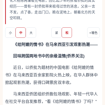
化人物陈再藩看完电影，回忆起少年时拆看侨批的真实
经历——曾有一封侨批带来祖母过世的消息，父亲一言
不发，点了香，走出门口，跪在泥地上，朝着北方的天
空叩拜。
小
中
大
紧
松
◐
暖色
《给阿嬷的情书》在马来西亚引发观影热潮——
回味跨国两地书中的亲缘温情(侨界关注)
近日，以侨批为题材的中国电影《给阿嬷的情
书》在马来西亚百余家影院火热上映，在华人群体中
掀起观影热潮，获得口碑票房双丰收。
马来西亚侨团组织侨胞包场观影、年轻一代华人
在社交平台自发推荐，“看《给阿嬷的情书》了吗？”