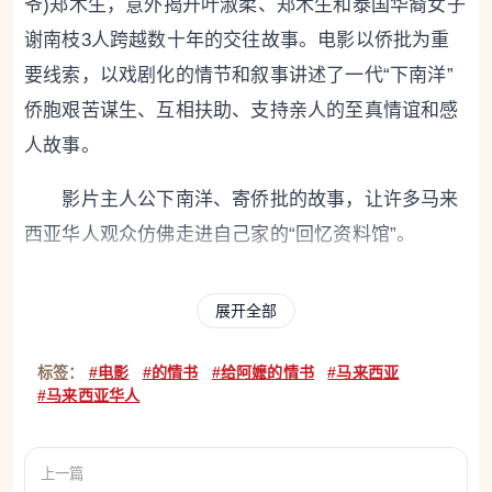
爷)郑木生，意外揭开叶淑柔、郑木生和泰国华裔女子
谢南枝3人跨越数十年的交往故事。电影以侨批为重
要线索，以戏剧化的情节和叙事讲述了一代“下南洋”
侨胞艰苦谋生、互相扶助、支持亲人的至真情谊和感
人故事。
影片主人公下南洋、寄侨批的故事，让许多马来
西亚华人观众仿佛走进自己家的“回忆资料馆”。
年过八旬的马来西亚海南总商会总会长林秋雅，
展开全部
在电影中看到自己父亲母亲的影子。“我的父母早年也
是分隔在中马两地，我母亲在海南抚养我的两个哥
标签：
#电影
#的情书
#给阿嬷的情书
#马来西亚
哥，和父亲都是靠侨批联络，直到1937年，他们才在
#马来西亚华人
马来西亚团聚，之后在马来西亚生下了我。我小时候
经常跟着妈妈到舅舅家写侨批，寄给中国的家人。布
上一篇