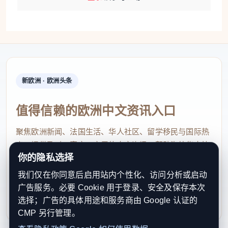
中国驻马来西亚大使欧阳玉靖在观影活动中说，
《给阿嬷的情书》以侨批为情感纽带，再现南洋侨胞
跨海思乡的动人往事。正是这样一个朴素的故事，跨
越方言与地域的壁垒，击中观众柔软的情感。
“从祖辈父辈传承的精神根脉”
新欧洲 · 欧洲头条
老一辈华人在影片中回忆往事，中年华人从电影
值得信赖的欧洲中文资讯入口
主角身上看到父辈身影，年轻一代华人看完电影回家
聚焦欧洲新闻、法国生活、华人社区、留学移民与国际热
翻找侨批、追问阿公阿嬷当年的故事……一部电影，
点，提供及时、真实、实用的中文资讯，帮助海外华人快
无形中打造出连接马来西亚华人家庭老中青三代人的
你的隐私选择
速了解欧洲动态。
情感纽带。
我们仅在你同意后启用站内个性化、访问分析或启动
contact@xinouzhou.com
广告服务。必要 Cookie 用于登录、安全及保存本次
在网络社交平台上，许多马来西亚华人写下满是
服务支持、版权与合作：工作日优先处理站务、投稿与权
选择；广告的具体用途和服务商由 Google 认证的
利通知
深情的观后感。“看完电影，我脑海里不断浮现的不只
CMP 另行管理。
是电影里的角色，还有爷爷。”马来西亚华人青年、自