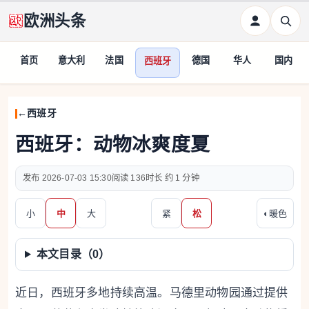
欧洲头条
首页
意大利
法国
德国
华人
国内
西班牙
西班牙
西班牙：动物冰爽度夏
2026-07-03 15:30
136
约 1 分钟
小
中
大
紧
松
◐
暖色
本文目录（
0
）
近日，西班牙多地持续高温。马德里动物园通过提供