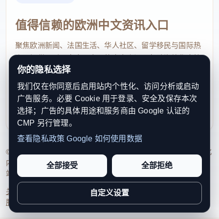
值得信赖的欧洲中文资讯入口
聚焦欧洲新闻、法国生活、华人社区、留学移民与国际热
点，提供及时、真实、实用的中文资讯，帮助海外华人快
你的隐私选择
速了解欧洲动态。
我们仅在你同意后启用站内个性化、访问分析或启动
contact@xinouzhou.com
广告服务。必要 Cookie 用于登录、安全及保存本次
服务支持、版权与合作：工作日优先处理站务、投稿与权
选择；广告的具体用途和服务商由 Google 认证的
利通知
CMP 另行管理。
查看隐私政策
Google 如何使用数据
© 2026 新欧洲·欧洲头条. All Rights Reserved. 本网站持续优化
内容透明度、联系方式与用户权利说明，以提升品牌信任感和
全部接受
全部拒绝
站点完整度。
关于我们
法律声明
编辑规范
日期归档
隐私政策
Cookie 设置
自定义设置
服务条款
联系我们