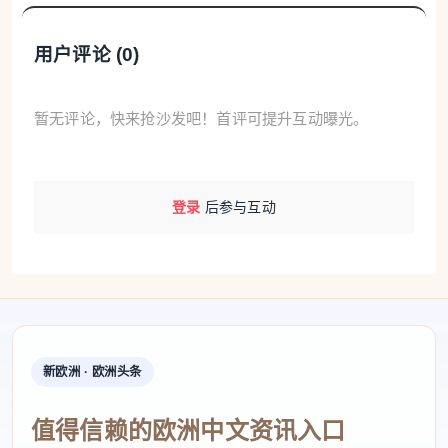
(其中4分以加分考试形式获得)，但中国与西班牙签署
了学历学位互认协议，西班牙教育部可将中国高考成
用户评论 (
0
)
绩直接转换为西班牙高考成绩，方便学生申请。此
外，在高考成绩的基础上，学生可以参加“加分考
暂无评论，快来抢沙发吧！首评可提升互动曝光。
试”，有机会获得最高4分的额外加分，以此提升总成
绩，获得更高排名院校和更多本科专业的选择。
登录
后参与互动
张哲函在国内和西班牙一所大学的语言班学习了
半年多的西班牙语，“读完语言班才能申请大学”。最
终，她入读西班牙巴塞罗那自治大学(QS排名211名)
计算机与商业专业。张哲函和曹鑫的学费开支类似，
每年五六万元，加上住宿、餐饮等开销，他们俩的留
新欧洲 · 欧洲头条
学开销都控制在一年10万元到12万元，契合家庭预
算。
值得信赖的欧洲中文资讯入口