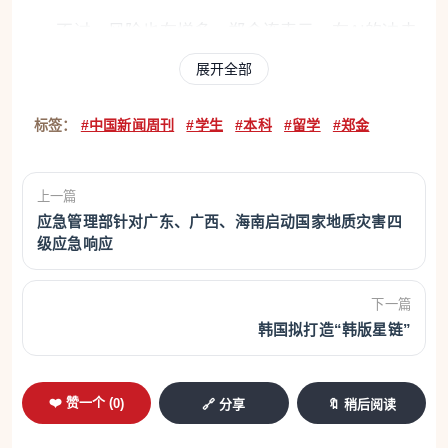
不过，风险也在增多。郑金连表示，在AI的冲击
下，学生和家长需扩大评价体系，把握学历、就业与
展开全部
未来行业发展之间的关系。
标签：
#中国新闻周刊
#学生
#本科
#留学
#郑金
看重性价比
张哲函的故事与曹鑫几乎一样。2024年参加高考
上一篇
应急管理部针对广东、广西、海南启动国家地质灾害四
的张哲函，高考成绩570多分，最多能上211守门院
级应急响应
校，她说，自己“当时心气比较高”，和家人商量后决
定出国读本科。挑选学校的时候，她和家人看重两
下一篇
点，一是性价比，二是QS排名(英国国际高等教育咨
韩国拟打造“韩版星链”
询公司QS公司发布的世界大学年度排名)，最终她选
中了西班牙。
❤️ 赞一个 (
0
)
🔗 分享
🔖 稍后阅读
申请西班牙大学需参加西班牙高考，满分为14分