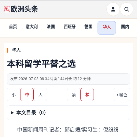
欧洲头条
首页
意大利
法国
西班牙
德国
国内
华人
华人
本科留学平替之选
2026-07-03 08:34
144
约 12 分钟
小
中
大
紧
松
◐
暖色
本文目录（
0
）
中国新闻周刊记者：邱启媛/实习生：倪纷纷