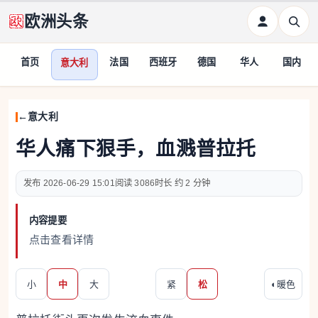
欧洲头条
首页
法国
西班牙
德国
华人
国内
意大利
意大利
华人痛下狠手，血溅普拉托
2026-06-29 15:01
3086
约 2 分钟
内容提要
点击查看详情
小
中
大
紧
松
◐
暖色