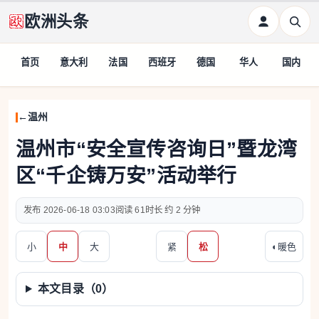
欧洲头条
首页
意大利
法国
西班牙
德国
华人
国内
温州
温州市“安全宣传咨询日”暨龙湾
区“千企铸万安”活动举行
2026-06-18 03:03
61
约 2 分钟
小
中
大
紧
松
◐
暖色
本文目录（
0
）