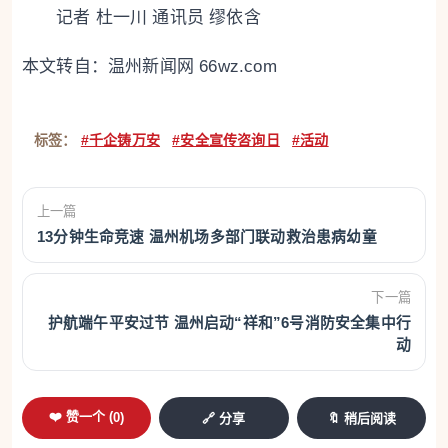
记者 杜一川 通讯员 缪依含
本文转自：
温州新闻网 66wz.com
标签：
#千企铸万安
#安全宣传咨询日
#活动
上一篇
13分钟生命竞速 温州机场多部门联动救治患病幼童
下一篇
护航端午平安过节 温州启动“祥和”6号消防安全集中行
动
❤️ 赞一个 (
0
)
🔗 分享
🔖 稍后阅读