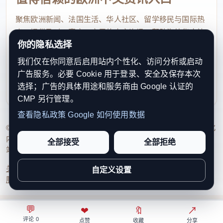
聚焦欧洲新闻、法国生活、华人社区、留学移民与国际热
点，提供及时、真实、实用的中文资讯，帮助海外华人快
你的隐私选择
速了解欧洲动态。
我们仅在你同意后启用站内个性化、访问分析或启动
contact@xinouzhou.com
广告服务。必要 Cookie 用于登录、安全及保存本次
服务支持、版权与合作：工作日优先处理站务、投稿与权
选择；广告的具体用途和服务商由 Google 认证的
利通知
CMP 另行管理。
查看隐私政策
Google 如何使用数据
© 2026 新欧洲·欧洲头条. All Rights Reserved. 本网站持续优化
内容透明度、联系方式与用户权利说明，以提升品牌信任感和
全部接受
全部拒绝
站点完整度。
关于我们
法律声明
编辑规范
日期归档
隐私政策
Cookie 设置
自定义设置
服务条款
联系我们
💬
⌂
◎
❤
↗
🔖
↗
○
评论 0
首页
关注
热榜
我的
点赞
收藏
分享