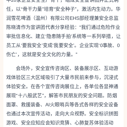
中20家企业安全生产骨干，组成安全宣讲团并正式聘
任，以“骨干力量”培育“安全种子”，激活内生动力。华
润雪花啤酒（温州）有限公司EHS部经理兼安全总监
陈晓清作为宣讲团代表分享经验：“我们通过危险作业
审批信息化、建立‘隐患随手拍’系统等一系列举措，让
员工从‘要我安全’变成‘我要安全’。企业实现‘0事故、0
伤亡’，这就是安全文化的力量。”
会场外，安全宣传咨询区、装备展示区、互动游
戏体验区三大区域吸引了大量市民前来参与，沉浸式
体验安全。在各个宣传咨询展位上，各单位各显神通
展现“十八般武艺”，解答市民朋友的安全问题。防烟
面罩、救援装备、AI火眼哨兵等各式各样的安全设备
也通过本次宣传活动，走向大众视野。安全标识拼图
游戏、安全应知应会知识竞猜、心肺复苏体验活动