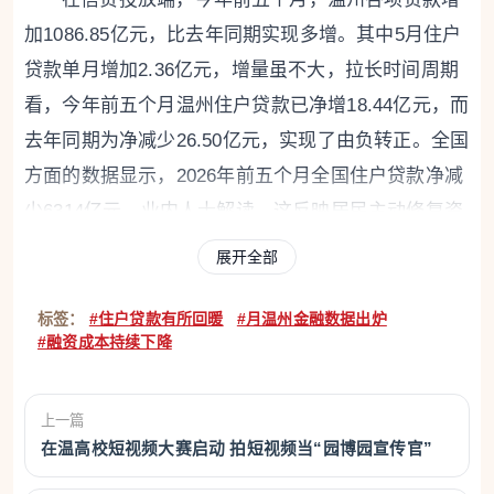
加1086.85亿元，比去年同期实现多增。其中5月住户
贷款单月增加2.36亿元，增量虽不大，拉长时间周期
看，今年前五个月温州住户贷款已净增18.44亿元，而
去年同期为净减少26.50亿元，实现了由负转正。全国
方面的数据显示，2026年前五个月全国住户贷款净减
少6314亿元，业内人士解读，这反映居民主动修复资
产负债表，购房按揭、消费信贷需求整体偏弱。
展开全部
具体来看，温州住户贷款回暖，主要靠短期贷款
标签：
#住户贷款有所回暖
#月温州金融数据出炉
支撑，包含短期经营贷款和短期消费贷款。今年以
#融资成本持续下降
来，温州餐饮、零售、服务等领域个体经营户获得的
金融支持力度在加大，银行机构依托商户经营流水、
上一篇
收款码交易数据等多维信息快速授信，有效满足了小
在温高校短视频大赛启动 拍短视频当“园博园宣传官”
微经营主体的资金需求。5月单月，住户短期经营贷