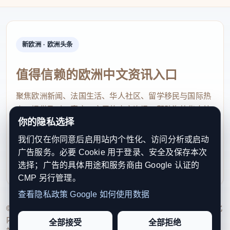
温州企业流动资金需求较旺，对此，辖内银行机构积
极丰富短期贷款产品供给，通过产品创新和服务提
速，有效满足企业短期融资需要。
新欧洲 · 欧洲头条
在利率层面，全国与温州均呈现下行趋势，企业
值得信赖的欧洲中文资讯入口
融资负担进一步减轻。据人民银行数据，5月份全国
企业新发放贷款加权平均利率约为3.0%，比上年同期
聚焦欧洲新闻、法国生活、华人社区、留学移民与国际热
低约25个基点，处于历史低位。温州方面，新发放企
点，提供及时、真实、实用的中文资讯，帮助海外华人快
你的隐私选择
速了解欧洲动态。
业贷款利率同比下降约27个基点，降幅略高于全国平
我们仅在你同意后启用站内个性化、访问分析或启动
均水平。融资成本的下行得益于LPR定价机制的持续
contact@xinouzhou.com
广告服务。必要 Cookie 用于登录、安全及保存本次
完善，以及温州地区推广明示企业贷款综合融资成本
服务支持、版权与合作：工作日优先处理站务、投稿与权
选择；广告的具体用途和服务商由 Google 认证的
利通知
工作，清晰罗列各项实际融资费用，账目直观易懂，
CMP 另行管理。
由银行机构主动承担评估费、抵押登记费、保险费等
查看隐私政策
Google 如何使用数据
费用。
© 2026 新欧洲·欧洲头条. All Rights Reserved. 本网站持续优化
内容透明度、联系方式与用户权利说明，以提升品牌信任感和
全部接受
全部拒绝