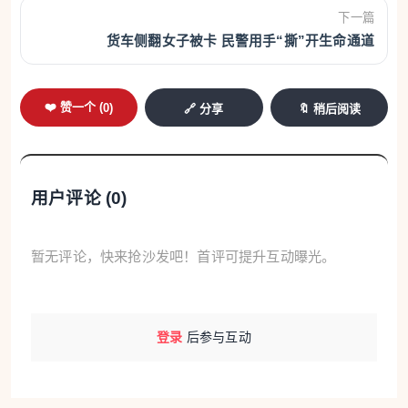
款增加6.15亿元。此外，随着个人消费贷款财政贴息
下一篇
货车侧翻女子被卡 民警用手“撕”开生命通道
政策的落地，以及温州辖内银行机构加码消费贷款让
利，今年住户短期消费贷款比去年有所攀升，5月单
月增加1.91亿元。不过个人中长期贷款在回落，5月净
❤️ 赞一个 (
0
)
🔗 分享
🔖 稍后阅读
减少5.70亿元，市区一国有银行相关人士表示，市民
住房按揭贷款需求还待复苏。
用户评论 (
0
)
企业端同样呈现出结构变化。5月，温州非金融
企业及机关团体贷款单月减少41.80亿元。但从今年前
暂无评论，快来抢沙发吧！首评可提升互动曝光。
五个月的增量来看，非金融企业及机关团体贷款增加
1060.43亿元，为实体经济高质量发展提供金融支
撑。其中，短期贷款增加481.95亿元，同比多增88.95
登录
后参与互动
亿元，中长期贷款增加515.44亿元，同比多增0.33亿
元，票据融资回落较明显。短期贷款的多增，反映出