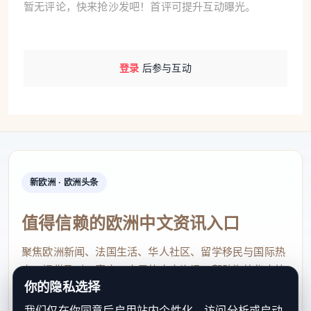
暂无评论，快来抢沙发吧！首评可提升互动曝光。
登录
后参与互动
新欧洲 · 欧洲头条
值得信赖的欧洲中文资讯入口
聚焦欧洲新闻、法国生活、华人社区、留学移民与国际热
点，提供及时、真实、实用的中文资讯，帮助海外华人快
你的隐私选择
速了解欧洲动态。
我们仅在你同意后启用站内个性化、访问分析或启动