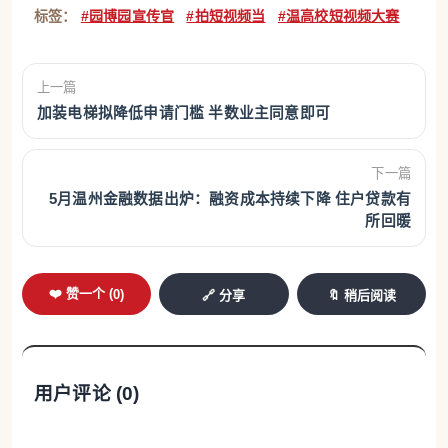
标签：
#园博园宣传官
#拍短视频当
#温高校短视频大赛
上一篇
加装电梯拟降低申请门槛 半数业主同意即可
下一篇
5月温州金融数据出炉：融资成本持续下降 住户贷款有
所回暖
❤️ 赞一个 (
0
)
🔗 分享
🔖 稍后阅读
用户评论 (
0
)