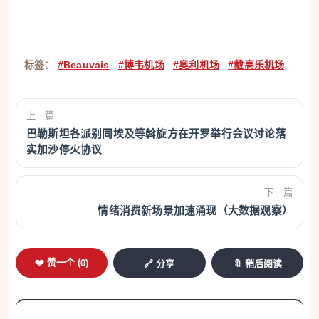
标签：
#Beauvais
#博韦机场
#奥利机场
#戴高乐机场
上一篇
巴勒斯坦各派别同埃及等斡旋方在开罗举行会议讨论落
实加沙停火协议
下一篇
情绪消费新场景加速涌现（大数据观察）
❤️ 赞一个 (
0
)
🔗 分享
🔖 稍后阅读