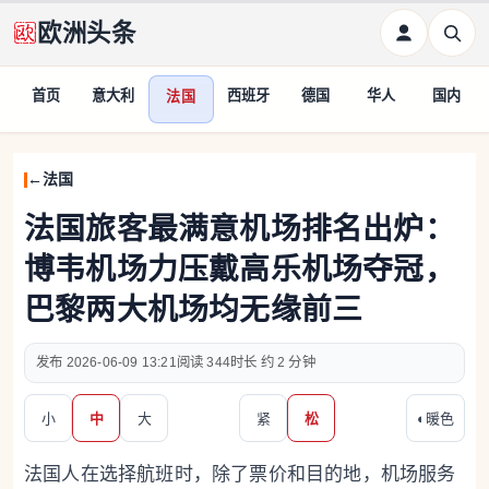
欧洲头条
首页
意大利
西班牙
德国
华人
国内
法国
法国
法国旅客最满意机场排名出炉：
博韦机场力压戴高乐机场夺冠，
巴黎两大机场均无缘前三
2026-06-09 13:21
344
约 2 分钟
小
中
大
紧
松
◐
暖色
法国人在选择航班时，除了票价和目的地，机场服务