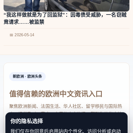
“我这样做就是为了回监狱”：因毒债受威胁，一名窃贼
竟请求……被监禁
📅 2026-05-14
新欧洲 · 欧洲头条
值得信赖的欧洲中文资讯入口
聚焦欧洲新闻、法国生活、华人社区、留学移民与国际热
点，提供及时、真实、实用的中文资讯，帮助海外华人快
你的隐私选择
速了解欧洲动态。
我们仅在你同意后启用站内个性化、访问分析或启动