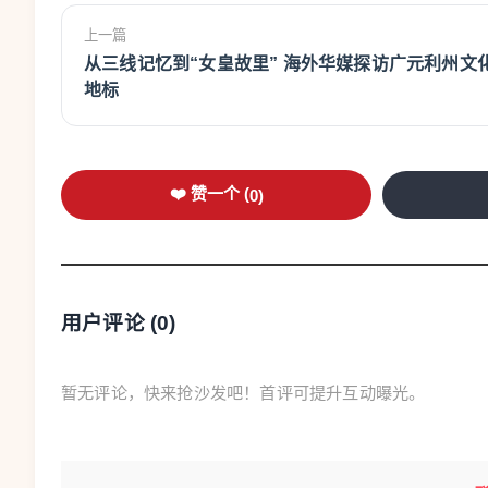
上一篇
从三线记忆到“女皇故里” 海外华媒探访广元利州文
地标
❤️ 赞一个 (
0
)
用户评论 (
0
)
暂无评论，快来抢沙发吧！首评可提升互动曝光。