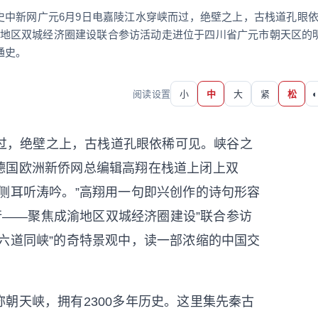
史中新网广元6月9日电嘉陵江水穿峡而过，绝壁之上，古栈道孔眼
成渝地区双城经济圈建设联合参访活动走进位于四川省广元市朝天区的
通史。
阅读设置
小
中
大
紧
松
◐
过，绝壁之上，古栈道孔眼依稀可见。峡谷之
德国欧洲新侨网总编辑高翔在栈道上闭上双
侧耳听涛吟。”高翔用一句即兴创作的诗句形容
渝行——聚焦成渝地区双城经济圈建设”联合参访
六道同峡”的奇特景观中，读一部浓缩的中国交
天峡，拥有2300多年历史。这里集先秦古