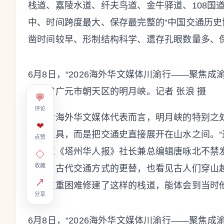
栈道、嘉陵水道、纤夫鸟道、金牛驿道、108国
中、时间跨度最大、保存最完整的“中国交通历史
凿时间较早、形制结构科学、遗存孔眼数量多、
6月8日，“2026海外华文媒体川渝行——聚焦
四川省广元市朝天区的明月峡。记者 张浪 摄
💬
评论
对海外华文媒体代表而言，明月峡的特别之处
❤
交通工具，而是把交通史直接展开在山水之间。“
点赞
大利亚《塔州华人报》社长兼总编辑唐咏北不禁
◇
收藏
看见了古代交通方式的更替，也看见古人们穿山
↗
克服重重困难修建了这样的栈道，能体会到当时
分享
6月8日，“2026海外华文媒体川渝行——聚焦