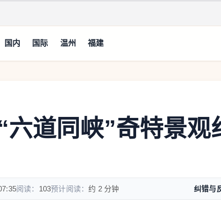
国内
国际
温州
福建
“六道同峡”奇特景观
07:35
阅读：
103
预计阅读：
约 2 分钟
纠错与