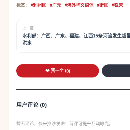
标签：
#利州区
#广元
#海外华文媒体
#街区
#铣床
上一篇
水利部：广西、广东、福建、江西15条河流发生超
洪水
❤️ 赞一个 (
0
)
用户评论 (
0
)
暂无评论，快来抢沙发吧！首评可提升互动曝光。