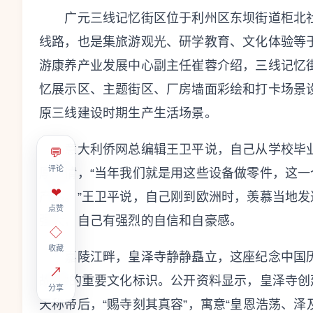
广元三线记忆街区位于利州区东坝街道柜北社
线路，也是集旅游观光、研学教育、文化体验等
游康养产业发展中心副主任崔蓉介绍，三线记忆街
忆展示区、主题街区、厂房墙面彩绘和打卡场景
原三线建设时期生产生活场景。
意大利侨网总编辑王卫平说，自己从学校毕业
💬
评论
厚感情，“当年我们就是用这些设备做零件，这
❤
产品。”王卫平说，自己刚到欧洲时，羡慕当地
点赞
强大，自己有强烈的自信和自豪感。
◇
收藏
嘉陵江畔，皇泽寺静静矗立，这座纪念中国历
↗
故里”的重要文化标识。公开资料显示，皇泽寺创
分享
天称帝后，“赐寺刻其真容”，寓意“皇恩浩荡、泽