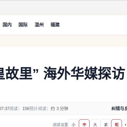
国内
国际
温州
福建
皇故里” 海外华媒探访
07:37
阅读：
156
预计阅读：
约 3 分钟
纠错与
阅读设置
小
中
大
紧
松
◐