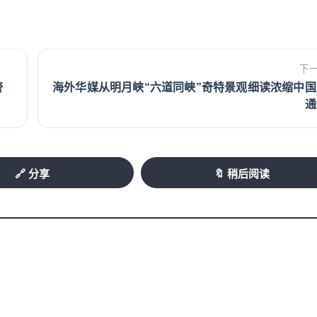
下
警
海外华媒从明月峡“六道同峡”奇特景观细读浓缩中国
通
🔗 分享
🔖 稍后阅读